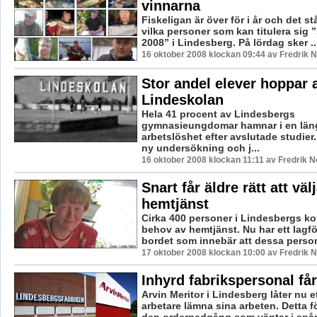
vinnarna
Fiskeligan är över för i år och det st
vilka personer som kan titulera sig ”
2008” i Lindesberg. På lördag sker ..
16 oktober 2008 klockan 09:44 av Fredrik
Stor andel elever hoppar 
Lindeskolan
Hela 41 procent av Lindesbergs
gymnasieungdomar hamnar i en läng
arbetslöshet efter avslutade studier.
ny undersökning och j...
16 oktober 2008 klockan 11:11 av Fredrik 
Snart får äldre rätt att väl
hemtjänst
Cirka 400 personer i Lindesbergs 
behov av hemtjänst. Nu har ett lagfö
bordet som innebär att dessa personer
17 oktober 2008 klockan 10:00 av Fredrik
Inhyrd fabrikspersonal få
Arvin Meritor i Lindesberg låter nu et
arbetare lämna sina arbeten. Detta f