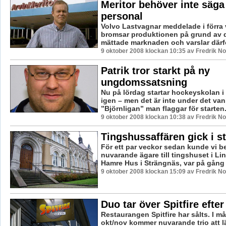
Meritor behöver inte säga
personal
Volvo Lastvagnar meddelade i förra 
bromsar produktionen på grund av 
mättade marknaden och varslar därfö
9 oktober 2008 klockan 10:35 av Fredrik N
Patrik tror starkt på ny
ungdomssatsning
Nu på lördag startar hockeyskolan i
igen – men det är inte under det va
”Björnligan” man flaggar för starten. 
9 oktober 2008 klockan 10:38 av Fredrik N
Tingshussaffären gick i s
För ett par veckor sedan kunde vi be
nuvarande ägare till tingshuset i Li
Hamre Hus i Strängnäs, var på gång at
9 oktober 2008 klockan 15:09 av Fredrik N
Duo tar över Spitfire efter 
Restaurangen Spitfire har sålts. I m
okt/nov kommer nuvarande trio att lä