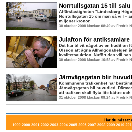
Norrtullsgatan 15 till salu
Affärsfastigheten ”Lindesberg Högen
Norrtullsgatan 15 om man så vill – är t
miljoner kronor.
30 oktober 2008 klockan 08:49 av Fredrik
Julafton för antiksamlare
Det har blivit något av en tradition 
Olsson att ägna Allhelgonahelgen åt
kvalitetsauktion. Nuförtiden vill han 
30 oktober 2008 klockan 10:58 av Fredrik
Järnvägsgatan blir huvud
Kommunens trafikenhet har bestämt s
Järnvägsgatan bli huvudled. Därm
att trafiken skall flyta lite bättre och a
31 oktober 2008 klockan 09:24 av Fredrik
Har du missat e
1999
2000
2001
2002
2003
2004
2005
2006
2007
2008
2009
2010
201