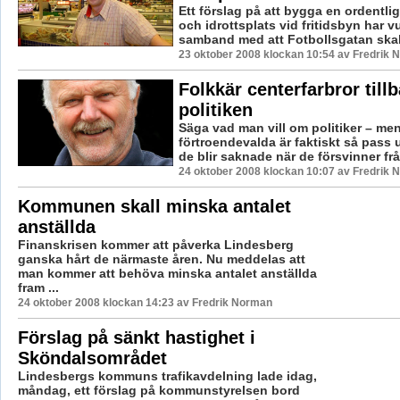
Ett förslag på att bygga en ordentli
och idrottsplats vid fritidsbyn har vu
samband med att Fotbollsgatan skall
23 oktober 2008 klockan 10:54 av Fredrik
Folkkär centerfarbror tillb
politiken
Säga vad man vill om politiker – men
förtroendevalda är faktiskt så pass 
de blir saknade när de försvinner frå.
24 oktober 2008 klockan 10:07 av Fredrik
Kommunen skall minska antalet
anställda
Finanskrisen kommer att påverka Lindesberg
ganska hårt de närmaste åren. Nu meddelas att
man kommer att behöva minska antalet anställda
fram ...
24 oktober 2008 klockan 14:23 av Fredrik Norman
Förslag på sänkt hastighet i
Sköndalsområdet
Lindesbergs kommuns trafikavdelning lade idag,
måndag, ett förslag på kommunstyrelsen bord