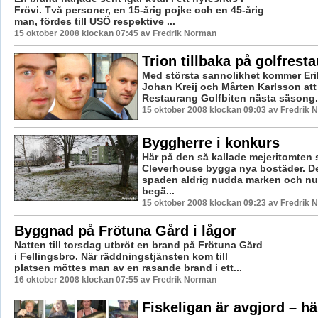
Frövi. Två personer, en 15-årig pojke och en 45-årig
man, fördes till USÖ respektive ...
15 oktober 2008 klockan 07:45 av Fredrik Norman
Trion tillbaka på golfres
Med största sannolikhet kommer Eri
Johan Kreij och Mårten Karlsson att
Restaurang Golfbiten nästa säsong. I
15 oktober 2008 klockan 09:03 av Fredrik
Byggherre i konkurs
Här på den så kallade mejeritomten 
Cleverhouse bygga nya bostäder. D
spaden aldrig nudda marken och nu 
begä...
15 oktober 2008 klockan 09:23 av Fredrik
Byggnad på Frötuna Gård i lågor
Natten till torsdag utbröt en brand på Frötuna Gård
i Fellingsbro. När räddningstjänsten kom till
platsen möttes man av en rasande brand i ett...
16 oktober 2008 klockan 07:55 av Fredrik Norman
Fiskeligan är avgjord – hä