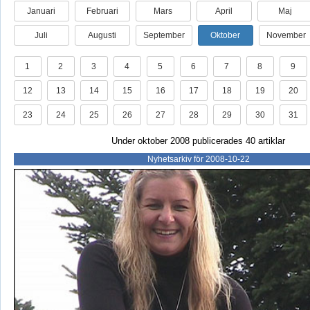
Januari
Februari
Mars
April
Maj
Juli
Augusti
September
Oktober
November
1
2
3
4
5
6
7
8
9
12
13
14
15
16
17
18
19
20
23
24
25
26
27
28
29
30
31
Under oktober 2008 publicerades 40 artiklar
Nyhetsarkiv för 2008-10-22