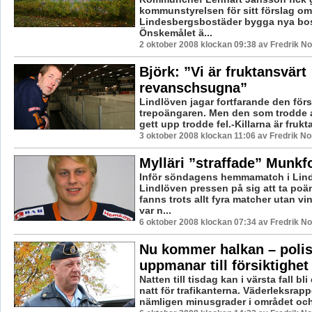
kommunstyrelsen för sitt förslag om 
Lindesbergsbostäder bygga nya bos
Önskemålet ä...
2 oktober 2008 klockan 09:38 av Fredrik N
Björk: ”Vi är fruktansvärt
revanschsugna”
Lindlöven jagar fortfarande den förs
trepoängaren. Men den som trodde 
gett upp trodde fel.-Killarna är frukta
3 oktober 2008 klockan 11:06 av Fredrik N
Mylläri ”straffade” Munkf
Inför söndagens hemmamatch i Lin
Lindlöven pressen på sig att ta po
fanns trots allt fyra matcher utan vi
var n...
6 oktober 2008 klockan 07:34 av Fredrik N
Nu kommer halkan – poli
uppmanar till försiktighet
Natten till tisdag kan i värsta fall bli
natt för trafikanterna. Väderleksrapp
nämligen minusgrader i området och 