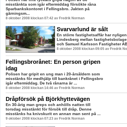
misstänkta som igår eftermiddag försökte råna
Sparbankskontoret i Fellingsbro. Jakten på
gärningsm...
8 oktober 2008 klockan 07:42 av Fredrik Norman
Svarvarlund är sålt
En större fastighetsaffär har nylige
Lindesberg mellan fastighetsbolag
och Samuel Karlsson Fastigheter AB. 
8 oktober 2008 klockan 09:05 av Fredrik N
Fellingsbrorånet: En person gripen
idag
Polisen har gripit en ung man i 20-årsåldern som
misstänks för medhjälp till bankrånet i Fellingsbro
igår eftermiddag. De två rånarna är ...
8 oktober 2008 klockan 14:46 av Fredrik Norman
Dråpförsök på Björkhyttevägen
En 30-årig man greps och anhölls natten till
torsdag misstänkt för försök till dråp. Denne
misstänks ha knivskurit en annan man sent på ...
9 oktober 2008 klockan 07:23 av Fredrik Norman