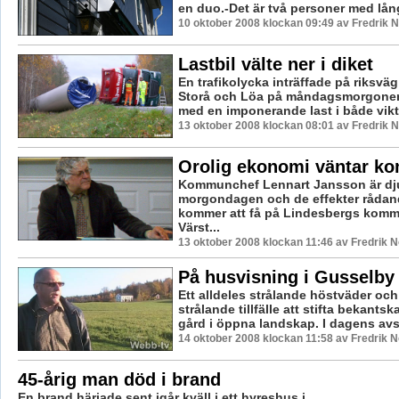
en duo.-Det är två personer med lång
10 oktober 2008 klockan 09:49 av Fredrik
Lastbil välte ner i diket
En trafikolycka inträffade på riksvä
Storå och Löa på måndagsmorgonen.
med en imponerande last i både vikt 
13 oktober 2008 klockan 08:01 av Fredrik
Orolig ekonomi väntar k
Kommunchef Lennart Jansson är dju
morgondagen och de effekter rådand
kommer att få på Lindesbergs kom
Värst...
13 oktober 2008 klockan 11:46 av Fredrik 
På husvisning i Gusselby
Ett alldeles strålande höstväder och 
strålande tillfälle att stifta bekants
gård i öppna landskap. I dagens avsn
14 oktober 2008 klockan 11:58 av Fredrik 
45-årig man död i brand
En brand härjade sent igår kväll i ett hyreshus i