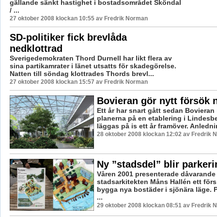
gällande sänkt hastighet i bostadsområdet Sköndal
/ ...
27 oktober 2008 klockan 10:55 av Fredrik Norman
SD-politiker fick brevlåda
nedklottrad
Sverigedemokraten Thord Durnell har likt flera av
sina partikamrater i länet utsatts för skadegörelse.
Natten till söndag klottrades Thords brevl...
27 oktober 2008 klockan 15:57 av Fredrik Norman
Bovieran gör nytt försök 
Ett år har snart gått sedan Bovieran
planerna på en etablering i Lindesbe
läggas på is ett år framöver. Anlednin
28 oktober 2008 klockan 12:02 av Fredrik
Ny ”stadsdel” blir parkeri
Våren 2001 presenterade dåvarande
stadsarkitekten Måns Hallén ett förs
bygga nya bostäder i sjönära läge. P
...
29 oktober 2008 klockan 08:51 av Fredrik