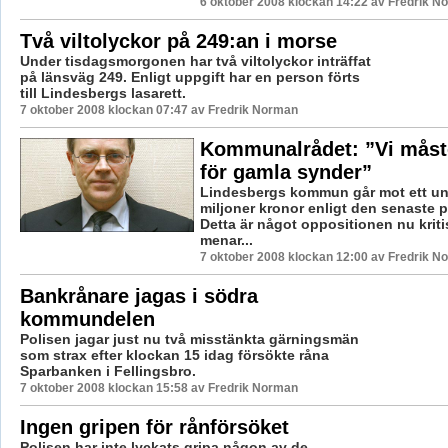
6 oktober 2008 klockan 14:22 av Fredrik N
Två viltolyckor på 249:an i morse
Under tisdagsmorgonen har två viltolyckor inträffat
på länsväg 249. Enligt uppgift har en person förts
till Lindesbergs lasarett.
7 oktober 2008 klockan 07:47 av Fredrik Norman
Kommunalrådet: ”Vi måst
för gamla synder”
Lindesbergs kommun går mot ett un
miljoner kronor enligt den senaste 
Detta är något oppositionen nu kriti
menar...
7 oktober 2008 klockan 12:00 av Fredrik N
Bankrånare jagas i södra
kommundelen
Polisen jagar just nu två misstänkta gärningsmän
som strax efter klockan 15 idag försökte råna
Sparbanken i Fellingsbro.
7 oktober 2008 klockan 15:58 av Fredrik Norman
Ingen gripen för rånförsöket
Polisen har inte lyckats gripa någon av de