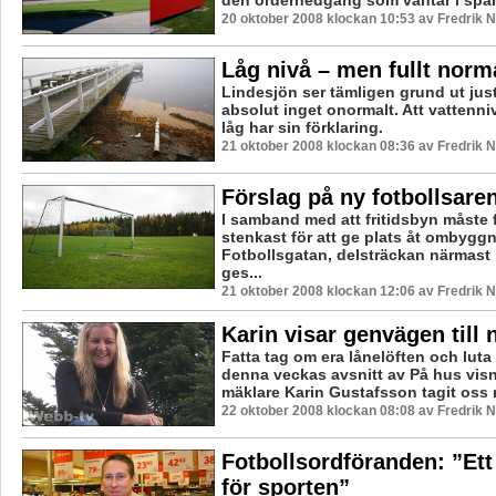
den ordernedgång som väntar i spåre
20 oktober 2008 klockan 10:53 av Fredrik
Låg nivå – men fullt norm
Lindesjön ser tämligen grund ut jus
absolut inget onormalt. Att vattenni
låg har sin förklaring.
21 oktober 2008 klockan 08:36 av Fredrik
Förslag på ny fotbollsare
I samband med att fritidsbyn måste f
stenkast för att ge plats åt ombygg
Fotbollsgatan, delsträckan närmast 
ges...
21 oktober 2008 klockan 12:06 av Fredrik
Karin visar genvägen till 
Fatta tag om era lånelöften och luta e
denna veckas avsnitt av På hus vis
mäklare Karin Gustafsson tagit oss me
22 oktober 2008 klockan 08:08 av Fredrik
Fotbollsordföranden: ”Ett 
för sporten”