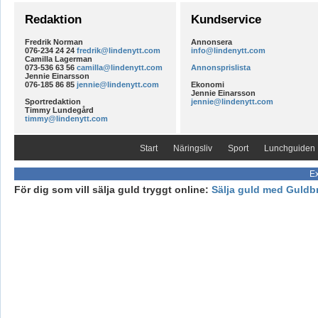
Redaktion
Kundservice
Fredrik Norman
Annonsera
076-234 24 24
fredrik@lindenytt.com
info@lindenytt.com
Camilla Lagerman
073-536 63 56
camilla@lindenytt.com
Annonsprislista
Jennie Einarsson
076-185 86 85
jennie@lindenytt.com
Ekonomi
Jennie Einarsson
Sportredaktion
jennie@lindenytt.com
Timmy Lundegård
timmy@lindenytt.com
Start
Näringsliv
Sport
Lunchguiden
Ex
För dig som vill sälja guld tryggt online:
Sälja guld med Guldb