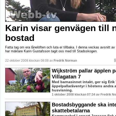
Karin visar genvägen till 
bostad
Fatta tag om era lånelöften och luta er tillbaka. I denna veckas avsnitt av
har mäklare Karin Gustafsson tagit oss med till Stadsskogen.
22 oktober 2008 klockan 08:08 av
Fredrik Norman
Wijkström pallar äpplen p
Villagatan 7
Med barnasinnet intakt, ger sig Erik
äppelpallaräventyr i höstens andra a
husvisning.
1 oktober 2008 klockan 07:34 av Fredrik N
Bostadsbyggande ska inte
skattebetalarna
Kommunchef Lennart Jansson fick g