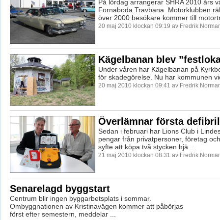
På lördag arrangerar SHRA 2010 års v
Fornaboda Travbana. Motorklubben rä
över 2000 besökare kommer till motortr
20 maj 2010 klockan 09:19 av Fredrik Norma
Kägelbanan blev ”festloka
Under våren har Kägelbanan på Kyrkberg
för skadegörelse. Nu har kommunen vid
20 maj 2010 klockan 09:41 av Fredrik Norma
Överlämnar första defibril
Sedan i februari har Lions Club i Linde
pengar från privatpersoner, företag och
syfte att köpa två stycken hjä...
21 maj 2010 klockan 08:31 av Fredrik Norma
Senarelagd byggstart
Centrum blir ingen byggarbetsplats i sommar.
Ombyggnationen av Kristinavägen kommer att påbörjas
först efter semestern, meddelar ...