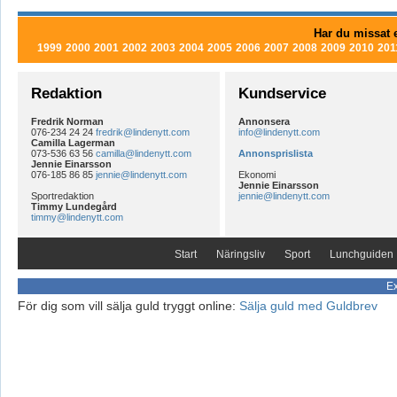
Har du missat e
1999
2000
2001
2002
2003
2004
2005
2006
2007
2008
2009
2010
201
Redaktion
Kundservice
Fredrik Norman
Annonsera
076-234 24 24
fredrik@lindenytt.com
info@lindenytt.com
Camilla Lagerman
073-536 63 56
camilla@lindenytt.com
Annonsprislista
Jennie Einarsson
076-185 86 85
jennie@lindenytt.com
Ekonomi
Jennie Einarsson
Sportredaktion
jennie@lindenytt.com
Timmy Lundegård
timmy@lindenytt.com
Start
Näringsliv
Sport
Lunchguiden
Ex
För dig som vill sälja guld tryggt online:
Sälja guld med Guldbrev