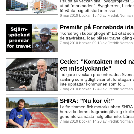
I slutet av veckan skall byggprojektet
ut på ”marknaden”. Byggherren, Linde
förväntar sig ett stort intresse ...
6 maj 2010 klockan 15:46 av Fredrik Norman
Premiär på Fornaboda id
"Korsdrag i kuponghögen!" Ett citat som
de travfrälsta. Idag blåser travet igång
7 maj 2010 klockan 09:18 av Fredrik Norman
Ceder: ”Kontakten med nä
ett misslyckande”
Tidigare i veckan presenterades Svensk
ranking som tydligt visar att företagarn
inte uppfattar kommunen som fö...
7 maj 2010 klockan 12:49 av Fredrik Norman
SHRA: ”Nu kör vi!”
I elfte timmen fick motorklubben SHR
huruvida deras dragracingtävling skull
genomföras nästa helg eller inte. Länss
7 maj 2010 klockan 14:20 av Fredrik Norman