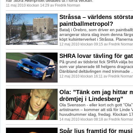
när Stora Åkeripriset delades ut i förra veckan.
11 maj 2010 klockan 14:29 av Fredrik Norman
Stråssa – världens störst
paintballmetropol?
Batalj i Örebro, som driver en paintball
arrangerar stora slag inom denna färgs
köpt kulsinterverket i Stråssa. Planerna.
12 maj 2010 klockan 09:15 av Fredrik Norma
SHRA lovar tävling för gat
På grund av tidsbrist fick SHRA välja bo
som var planerade till helgens dragraci
Däribland deltävlingen med trimmade ..
12 maj 2010 klockan 16:11 av Fredrik Norma
Ola: ”Tänk om jag hittar 
drömtjej i Lindesberg”
Ola Svensson - eller kort och gott "Ola
artistnamn – kommer att stå för Linde
huvudnummer idag, fredag. Klockan 17:
14 maj 2010 klockan 08:18 av Fredrik Norma
Spår ljus framtid för mus