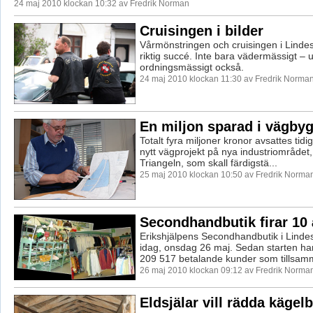
24 maj 2010 klockan 10:32 av Fredrik Norman
Cruisingen i bilder
Vårmönstringen och cruisingen i Linde
riktig succé. Inte bara vädermässigt – 
ordningsmässigt också.
24 maj 2010 klockan 11:30 av Fredrik Norma
En miljon sparad i vägby
Totalt fyra miljoner kronor avsattes tidiga
nytt vägprojekt på nya industriområdet,
Triangeln, som skall färdigstä...
25 maj 2010 klockan 10:50 av Fredrik Norma
Secondhandbutik firar 10 
Erikshjälpens Secondhandbutik i Lindes
idag, onsdag 26 maj. Sedan starten har
209 517 betalande kunder som tillsamm
26 maj 2010 klockan 09:12 av Fredrik Norma
Eldsjälar vill rädda kägel