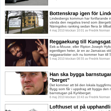
Bottenskrap igen för Lind
Lindesbergs kommun har fortfarande int
vända den negativa trend som återgett
Näringslivs ranking sedan flera år tillbak
4 maj 2010 klockan 10:01 av Fredrik Norman
Reggaekung till Kungsgat
Eek-a-Mouse, eller Ripton Joseph Hyl
egentligen heter, är en av Jamaicas stö
reggaeartister och nu kommer han till Sv
5 maj 2010 klockan 08:55 av Fredrik Norman
Han ska bygga barnstuga
”berget”
Det kommer att bli den lokala byggfirm
Bygg som får i uppdrag att bygga den n
barnstugan på Kyrkberget.
6 maj 2010 klockan 10:43 av Fredrik Norman
Lofthuset ut på upphandl