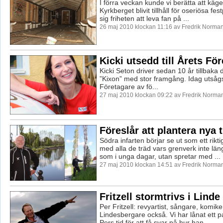
I förra veckan kunde vi berätta att käg
Kyrkberget blivit tillhåll för oseriösa fes
sig friheten att leva fan på ...
26 maj 2010 klockan 11:16 av Fredrik Norma
Kicki utsedd till Årets Fö
Kicki Seton driver sedan 10 år tillbaka
”Kixon” med stor framgång. Idag utsågs 
Företagare av fö...
27 maj 2010 klockan 09:22 av Fredrik Norma
Föreslår att plantera nya 
Södra infarten börjar se ut som ett rik
med alla de träd vars grenverk inte lä
som i unga dagar, utan spretar med ...
27 maj 2010 klockan 14:51 av Fredrik Norma
Fritzell stormtrivs i Linde
Per Fritzell: revyartist, sångare, komik
Lindesbergare också. Vi har lånat ett p
Pers tid för att få svar på hur han ...