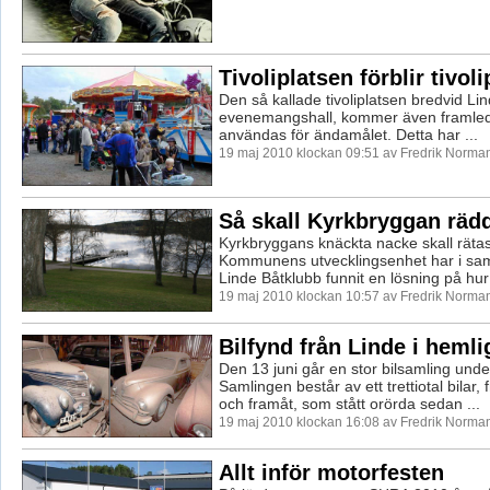
Tivoliplatsen förblir tivoli
Den så kallade tivoliplatsen bredvid Li
evenemangshall, kommer även framled
användas för ändamålet. Detta har ...
19 maj 2010 klockan 09:51 av Fredrik Norma
Så skall Kyrkbryggan räd
Kyrkbryggans knäckta nacke skall rätas
Kommunens utvecklingsenhet har i sa
Linde Båtklubb funnit en lösning på hur 
19 maj 2010 klockan 10:57 av Fredrik Norma
Bilfynd från Linde i hemli
Den 13 juni går en stor bilsamling unde
Samlingen består av ett trettiotal bilar, 
och framåt, som stått orörda sedan ...
19 maj 2010 klockan 16:08 av Fredrik Norma
Allt inför motorfesten