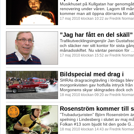
Musikhuset på Kullgatan har genomgåt
renovering under våren. Lagom till mån
kommer man att öppna dörrarna för alla
17 maj 2010 klockan 10:22 av Fredrik Norma
”Jag har fått en del skäll”
Trafikutvecklingsingenjör Jan Gustafsso
och släcker ner sitt kontor för sista gå
månadsskiftet. Nu väntar pension för ..
17 maj 2010 klockan 15:52 av Fredrik Norma
Bildspecial med drag i
SHRAs dragracingtävling i lördags blev 
morgonkvisten gav hotfulla intryck från
Morgonens skyar skingrades dock och f
18 maj 2010 klockan 09:20 av Fredrik Norma
Rosenström kommer till s
”Trubadurjuristen” Björn Rosenström är 
spelning i Lindesberg i slutet av maj m
Folkan #13 som bjudit hit den gode G..
18 maj 2010 klockan 14:43 av Fredrik Norma