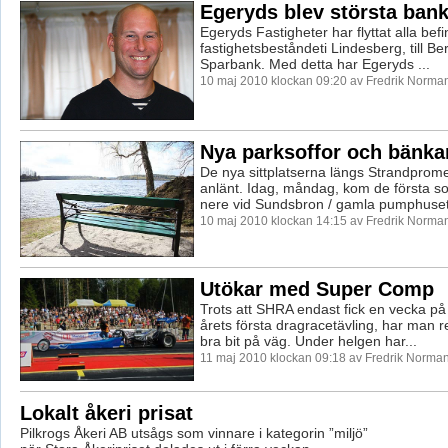
Egeryds blev största ban
Egeryds Fastigheter har flyttat alla befi
fastighetsbeståndeti Lindesberg, till B
Sparbank. Med detta har Egeryds ...
10 maj 2010 klockan 09:20 av Fredrik Norma
Nya parksoffor och bänka
De nya sittplatserna längs Strandpro
anlänt. Idag, måndag, kom de första so
nere vid Sundsbron / gamla pumphuset
10 maj 2010 klockan 14:15 av Fredrik Norma
Utökar med Super Comp
Trots att SHRA endast fick en vecka på 
årets första dragracetävling, har man 
bra bit på väg. Under helgen har...
11 maj 2010 klockan 09:18 av Fredrik Norma
Lokalt åkeri prisat
Pilkrogs Åkeri AB utsågs som vinnare i kategorin ”miljö”