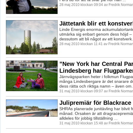
28 maj 2010 klockan 09:04 av Fredrik Norma
Jättetank blir ett konstver
Linde Energis enorma ackumulatortank
utmärka sig enbart genom dess höjd 
dessutom att bli något av ett konstverk. 
28 maj 2010 klockan 11:41 av Fredrik Norma
”New York har Central Par
Lindesberg har Flugparke
Järnvägsparken heter i folkmun Flugpa
många Lindesbergare är det snarare d
dess rätta och riktiga namn – även om.
31 maj 2010 klockan 09:07 av Fredrik Norma
Julipremiär för Blackrace
SHRAs planerade junitävling har blivit f
månad. Orsaken är att dragracepremiär
alldeles för jobbig tillställning ...
31 maj 2010 klockan 15:48 av Fredrik Norma