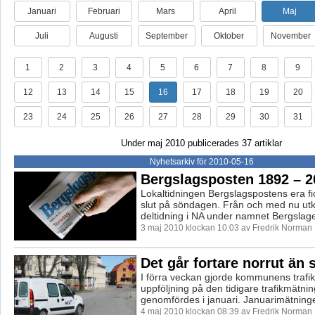
Januari
Februari
Mars
April
Maj
Juli
Augusti
September
Oktober
November
1
2
3
4
5
6
7
8
9
12
13
14
15
16
17
18
19
20
23
24
25
26
27
28
29
30
31
Under maj 2010 publicerades 37 artiklar
Nyhetsarkiv för 2010-05-16
Bergslagsposten 1892 – 2
Lokaltidningen Bergslagspostens era fick
slut på söndagen. Från och med nu u
deltidning i NA under namnet Bergslage
3 maj 2010 klockan 10:03 av Fredrik Norman
Det går fortare norrut än 
I förra veckan gjorde kommunens trafi
uppföljning på den tidigare trafikmätn
genomfördes i januari. Januarimätninge
4 maj 2010 klockan 08:39 av Fredrik Norman