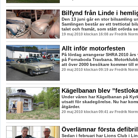
Bilfynd från Linde i hemli
Den 13 juni går en stor bilsamling 
Samlingen består av ett trettiotal bil
talet och framåt, som stått orörda se
19 maj 2010 klockan 16:08 av Fredrik Nor
Allt inför motorfesten
På lördag arrangerar SHRA 2010 års
på Fornaboda Travbana. Motorklub
att över 2000 besökare kommer till mo
20 maj 2010 klockan 09:19 av Fredrik Nor
Kägelbanan blev ”festloka
Under våren har Kägelbanan på Kyrkb
utsatt för skadegörelse. Nu har ko
åtgärder.
20 maj 2010 klockan 09:41 av Fredrik Nor
Överlämnar första defibril
Sedan i februari har Lions Club i L