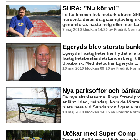
SHRA: ”Nu kör vi!”
I elfte timmen fick motorklubben S
huruvida deras dragracingtävling s
genomföras nästa helg eller inte. Lä
7 maj 2010 klockan 14:20 av Fredrik Norm
Egeryds blev största ban
Egeryds Fastigheter har flyttat alla b
fastighetsbeståndeti Lindesberg, ti
Sparbank. Med detta har Egeryds ...
10 maj 2010 klockan 09:20 av Fredrik Nor
Nya parksoffor och bänka
De nya sittplatserna längs Strandp
anlänt. Idag, måndag, kom de första
plats nere vid Sundsbron / gamla p
10 maj 2010 klockan 14:15 av Fredrik Nor
Utökar med Super Comp
Trots att SHRA endast fick en vecka 