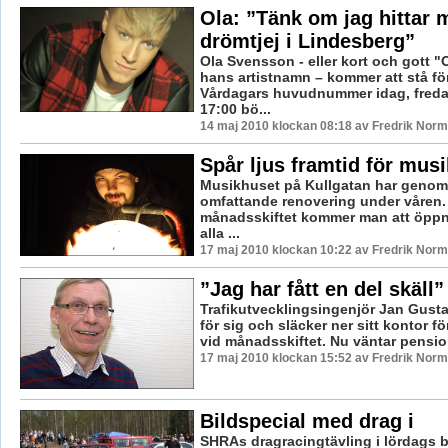
Ola: ”Tänk om jag hittar 
drömtjej i Lindesberg”
Ola Svensson - eller kort och gott "
hans artistnamn – kommer att stå fö
Vårdagars huvudnummer idag, freda
17:00 bö...
14 maj 2010 klockan 08:18 av Fredrik Nor
Spår ljus framtid för mus
Musikhuset på Kullgatan har genom
omfattande renovering under våren. 
månadsskiftet kommer man att öppna
alla ...
17 maj 2010 klockan 10:22 av Fredrik Nor
”Jag har fått en del skäll”
Trafikutvecklingsingenjör Jan Gust
för sig och släcker ner sitt kontor f
vid månadsskiftet. Nu väntar pension 
17 maj 2010 klockan 15:52 av Fredrik Nor
Bildspecial med drag i
SHRAs dragracingtävling i lördags b