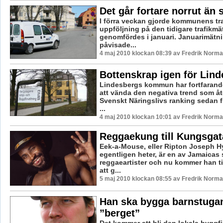
Det går fortare norrut än 
I förra veckan gjorde kommunens tr
uppföljning på den tidigare trafikm
genomfördes i januari. Januarimätn
påvisade...
4 maj 2010 klockan 08:39 av Fredrik Norm
Bottenskrap igen för Lind
Lindesbergs kommun har fortfarande
att vända den negativa trend som åte
Svenskt Näringslivs ranking sedan fle
...
4 maj 2010 klockan 10:01 av Fredrik Norm
Reggaekung till Kungsgat
Eek-a-Mouse, eller Ripton Joseph H
egentligen heter, är en av Jamaicas 
reggaeartister och nu kommer han til
att g...
5 maj 2010 klockan 08:55 av Fredrik Norm
Han ska bygga barnstuga
”berget”