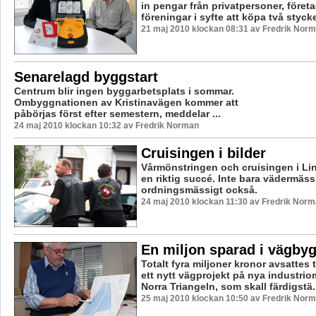
in pengar från privatpersoner, föret
föreningar i syfte att köpa två stycke
21 maj 2010 klockan 08:31 av Fredrik Nor
Senarelagd byggstart
Centrum blir ingen byggarbetsplats i sommar.
Ombyggnationen av Kristinavägen kommer att
påbörjas först efter semestern, meddelar ...
24 maj 2010 klockan 10:32 av Fredrik Norman
Cruisingen i bilder
Vårmönstringen och cruisingen i Li
en riktig succé. Inte bara vädermäss
ordningsmässigt också.
24 maj 2010 klockan 11:30 av Fredrik Nor
En miljon sparad i vägby
Totalt fyra miljoner kronor avsattes ti
ett nytt vägprojekt på nya industrio
Norra Triangeln, som skall färdigstä.
25 maj 2010 klockan 10:50 av Fredrik Nor