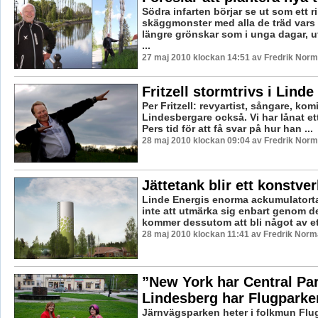
Södra infarten börjar se ut som ett ri
skäggmonster med alla de träd vars 
längre grönskar som i unga dagar, u
...
27 maj 2010 klockan 14:51 av Fredrik Nor
Fritzell stormtrivs i Linde
Per Fritzell: revyartist, sångare, ko
Lindesbergare också. Vi har lånat et
Pers tid för att få svar på hur han ...
28 maj 2010 klockan 09:04 av Fredrik Nor
Jättetank blir ett konstver
Linde Energis enorma ackumulator
inte att utmärka sig enbart genom d
kommer dessutom att bli något av ett
28 maj 2010 klockan 11:41 av Fredrik Nor
”New York har Central Par
Lindesberg har Flugparke
Järnvägsparken heter i folkmun Flu