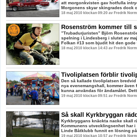
att morgonkvisten gav hotfulla intry
Morgonens skyar skingrades dock oc
18 maj 2010 klockan 09:20 av Fredrik Nor
Rosenström kommer till s
”Trubadurjuristen” Björn Rosenström
spelning i Lindesberg i slutet av ma
Folkan #13 som bjudit hit den gode 
18 maj 2010 klockan 14:43 av Fredrik Nor
Tivoliplatsen förblir tivoli
Den så kallade tivoliplatsen bredvi
nya evenemangshall, kommer även f
kunna användas för ändamålet. Detta
19 maj 2010 klockan 09:51 av Fredrik Nor
Så skall Kyrkbryggan räd
Kyrkbryggans knäckta nacke skall rä
Kommunens utvecklingsenhet har i
Linde Båtklubb funnit en lösning på 
19 maj 2010 klockan 10:57 av Fredrik Nor