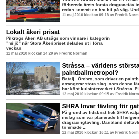
förbereda årets första dragracetävli
redan kommit en bra bit på väg. Unde
11 maj 2010 klockan 09:18 av Fredrik Nor
Lokalt åkeri prisat
Pilkrogs Åkeri AB utsågs som vinnare i kategorin
”miljö” när Stora Åkeripriset delades ut i förra
veckan.
11 maj 2010 klockan 14:29 av Fredrik Norman
Stråssa – världens störst
paintballmetropol?
Batalj i Örebro, som driver en paintb
arrangerar stora slag inom denna fär
har köpt kulsinterverket i Stråssa. Pl
12 maj 2010 klockan 09:15 av Fredrik Nor
SHRA lovar tävling för gat
På grund av tidsbrist fick SHRA välja
inslag som var planerade till helgen
dragracingtävling. Däribland deltäv
trimmade ...
12 maj 2010 klockan 16:11 av Fredrik Nor