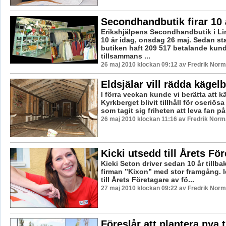
Secondhandbutik firar 10 
Erikshjälpens Secondhandbutik i Lin
10 år idag, onsdag 26 maj. Sedan st
butiken haft 209 517 betalande kun
tillsammans ...
26 maj 2010 klockan 09:12 av Fredrik Nor
Eldsjälar vill rädda kägel
I förra veckan kunde vi berätta att 
Kyrkberget blivit tillhåll för oseriösa
som tagit sig friheten att leva fan på 
26 maj 2010 klockan 11:16 av Fredrik Nor
Kicki utsedd till Årets Fö
Kicki Seton driver sedan 10 år tillb
firman ”Kixon” med stor framgång. 
till Årets Företagare av fö...
27 maj 2010 klockan 09:22 av Fredrik Nor
Föreslår att plantera nya 