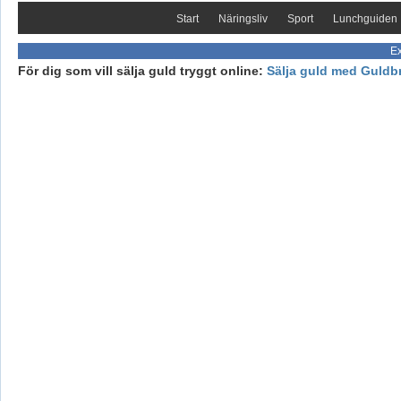
Start
Näringsliv
Sport
Lunchguiden
Ex
För dig som vill sälja guld tryggt online:
Sälja guld med Guldb