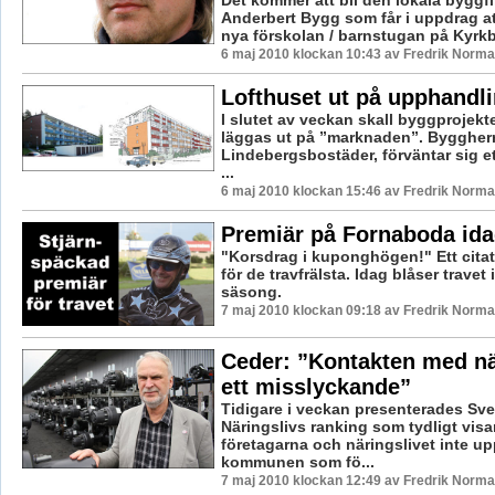
Det kommer att bli den lokala byggf
Anderbert Bygg som får i uppdrag a
nya förskolan / barnstugan på Kyrkb
6 maj 2010 klockan 10:43 av Fredrik Norm
Lofthuset ut på upphandl
I slutet av veckan skall byggprojek
läggas ut på ”marknaden”. Byggher
Lindebergsbostäder, förväntar sig et
...
6 maj 2010 klockan 15:46 av Fredrik Norm
Premiär på Fornaboda id
"Korsdrag i kuponghögen!" Ett cita
för de travfrälsta. Idag blåser travet
säsong.
7 maj 2010 klockan 09:18 av Fredrik Norm
Ceder: ”Kontakten med nä
ett misslyckande”
Tidigare i veckan presenterades Sv
Näringslivs ranking som tydligt visar
företagarna och näringslivet inte up
kommunen som fö...
7 maj 2010 klockan 12:49 av Fredrik Norm