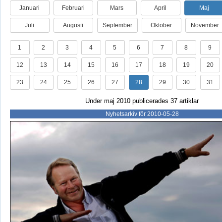
Januari
Februari
Mars
April
Maj
Juli
Augusti
September
Oktober
November
1
2
3
4
5
6
7
8
9
12
13
14
15
16
17
18
19
20
23
24
25
26
27
28
29
30
31
Under maj 2010 publicerades 37 artiklar
Nyhetsarkiv för 2010-05-28