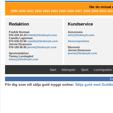
Har du missat e
1999
2000
2001
2002
2003
2004
2005
2006
2007
2008
2009
2010
201
Redaktion
Kundservice
Fredrik Norman
Annonsera
076-234 24 24
fredrik@lindenytt.com
info@lindenytt.com
Camilla Lagerman
073-536 63 56
camilla@lindenytt.com
Annonsprislista
Jennie Einarsson
076-185 86 85
jennie@lindenytt.com
Ekonomi
Jennie Einarsson
Sportredaktion
jennie@lindenytt.com
Timmy Lundegård
timmy@lindenytt.com
Start
Näringsliv
Sport
Lunchguiden
Ex
För dig som vill sälja guld tryggt online:
Sälja guld med Guldb