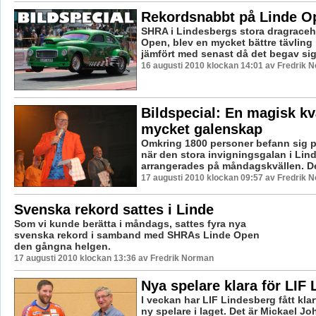
Rekordsnabbt på Linde O
SHRA i Lindesbergs stora dragraceh
Open, blev en mycket bättre tävling 
jämfört med senast då det begav sig. 
16 augusti 2010 klockan 14:01 av Fredrik 
Bildspecial: En magisk kv
mycket galenskap
Omkring 1800 personer befann sig på
när den stora invigningsgalan i Lin
arrangerades på måndagskvällen. Det
17 augusti 2010 klockan 09:57 av Fredrik 
Svenska rekord sattes i Linde
Som vi kunde berätta i måndags, sattes fyra nya
svenska rekord i samband med SHRAs Linde Open
den gångna helgen.
17 augusti 2010 klockan 13:36 av Fredrik Norman
Nya spelare klara för LIF
I veckan har LIF Lindesberg fått kl
ny spelare i laget. Det är Mickael J