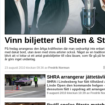
Vinn biljetter till Sten & S
På fredag arrangeras den årliga kräftfesten där man sedvanligt inte enbart
med dukat bord, utan även med stora artister också. Något av en traditio
blivit att vi lottar ut ett antal gratisbiljetter till våra läsare, som får gå på fe
år görs inget undantag.
23 augusti 2010 klockan 09:36 av
Fredrik Norman
SHRA arrangerar jättetävl
SHRA i Lindesberg har fått tillstånd
Linde Open den kommande helgen –
dessutom fått i uppdrag att arranger
9 augusti 2010 klockan 10:39 av Fredrik N