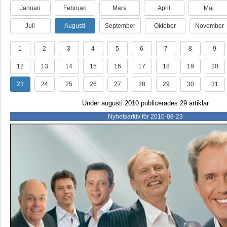
Januari
Februari
Mars
April
Maj
Juli
Augusti
September
Oktober
November
1
2
3
4
5
6
7
8
9
12
13
14
15
16
17
18
19
20
23
24
25
26
27
28
29
30
31
Under augusti 2010 publicerades 29 artiklar
Nyhetsarkiv för 2010-08-23