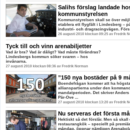
Salihs förslag landade ho
kommunstyrelsen
Kommunstyrelsen skall se över möjl
etablera ett flygfält i Lindesberg – 
industri- och dragracingvägen. Försl
26 augusti 2010 klockan 09:25 av Fredrik 
Tyck till och vinn arenabiljetter
Vad är bra? Vad är dåligt? Vad måste förändras?
Lindesbergs kommun söker svaren – hos
invånarna.
27 augusti 2010 klockan 08:36 av Fredrik Norman
”150 nya bostäder på 9 m
Boendefrågan kommer att ha högsta p
allianspartierna under den komman
mandatperioden. Det skriver Anders 
Pär-Ove ...
27 augusti 2010 klockan 13:20 av Fredrik 
Nu serveras det första må
Hektiskt så det förslår. Men så skall d
restaurangkök – speciellt på premiä
måndag, öppnar nämligen Arenabola