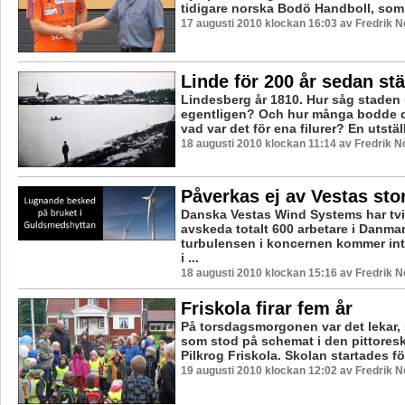
tidigare norska Bodö Handboll, som ä
17 augusti 2010 klockan 16:03 av Fredrik 
Linde för 200 år sedan stä
Lindesberg år 1810. Hur såg staden 
egentligen? Och hur många bodde d
vad var det för ena filurer? En utställ
18 augusti 2010 klockan 11:14 av Fredrik 
Påverkas ej av Vestas sto
Danska Vestas Wind Systems har tvi
avskeda totalt 600 arbetare i Danma
turbulensen i koncernen kommer inte
i ...
18 augusti 2010 klockan 15:16 av Fredrik 
Friskola firar fem år
På torsdagsmorgonen var det lekar, 
som stod på schemat i den pittores
Pilkrog Friskola. Skolan startades för
19 augusti 2010 klockan 12:02 av Fredrik 