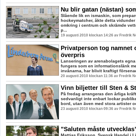
Nu blir gatan (nästan) so
Slående lik en ismaskin, som prepare
hockeymatcher, åkte detta vidunder 
omkring i centrum och skrämde vette
p...
19 augusti 2010 klockan 14:26 av Fredrik 
Privatperson tog namnet 
överpris
Lanseringen av arenabolagets egna 
fungera som en informationslänk m
invånarna, har blivit kraftigt försenad
20 augusti 2010 klockan 11:36 av Fredrik 
Vinn biljetter till Sten & S
På fredag arrangeras den årliga kräf
sedvanligt inte enbart lockar publi
bord, utan även med stora artister oc
23 augusti 2010 klockan 09:36 av Fredrik 
”Saluten måste utvecklas
Mattias Eriksson, Svensk Handel i 