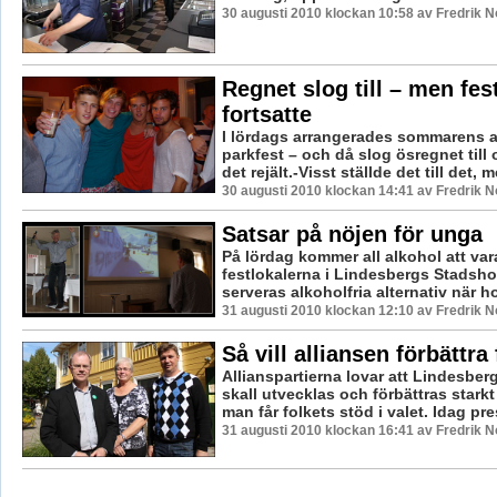
30 augusti 2010 klockan 10:58 av Fredrik 
Regnet slog till – men fes
fortsatte
I lördags arrangerades sommarens al
parkfest – och då slog ösregnet till o
det rejält.-Visst ställde det till det, m
30 augusti 2010 klockan 14:41 av Fredrik 
Satsar på nöjen för unga
På lördag kommer all alkohol att var
festlokalerna i Lindesbergs Stadshote
serveras alkoholfria alternativ när hot
31 augusti 2010 klockan 12:10 av Fredrik 
Så vill alliansen förbättra 
Allianspartierna lovar att Lindesb
skall utvecklas och förbättras star
man får folkets stöd i valet. Idag pre
31 augusti 2010 klockan 16:41 av Fredrik 