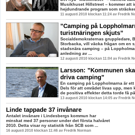
Musikhuset Hillstreet – kommer att 
hejdundrande program som sträcker s
11 augusti 2010 klockan 11:24 av Fredrik 
”Camping på Loppholmar
turistnäringen skjuts”
Socialdemokraternas gruppledare, 
Storbacka, vill väcka frågan om en s
stadsnära camping – på Loppholmar
anledning av ...
12 augusti 2010 klockan 11:04 av Fredrik 
Larsson: ”Kommunen skal
driva camping”
En camping på Loppholmarna är ett 
Dels för att området livas upp, men
de positiva effekter detta torde få på 
13 augusti 2010 klockan 14:05 av Fredrik 
Linde tappade 37 invånare
Antalet invånare i Lindesbergs kommun har
minskat med 37 personer under det första halvåret
2010. Detta visar ny statistik från SCB som ...
16 augusti 2010 klockan 11:46 av Fredrik Norman