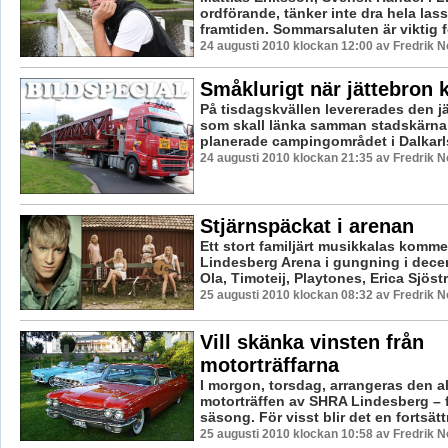
ordförande, tänker inte dra hela lasse
framtiden. Sommarsaluten är viktig fö
24 augusti 2010 klockan 12:00 av Fredrik 
Småklurigt när jättebron
På tisdagskvällen levererades den jät
som skall länka samman stadskärna
planerade campingområdet i Dalkarls
24 augusti 2010 klockan 21:35 av Fredrik 
Stjärnspäckat i arenan
Ett stort familjärt musikkalas kommer
Lindesberg Arena i gungning i decem
Ola, Timoteij, Playtones, Erica Sjöstr
25 augusti 2010 klockan 08:32 av Fredrik 
Vill skänka vinsten från
motorträffarna
I morgon, torsdag, arrangeras den al
motorträffen av SHRA Lindesberg – 
säsong. För visst blir det en fortsättn
25 augusti 2010 klockan 10:58 av Fredrik 