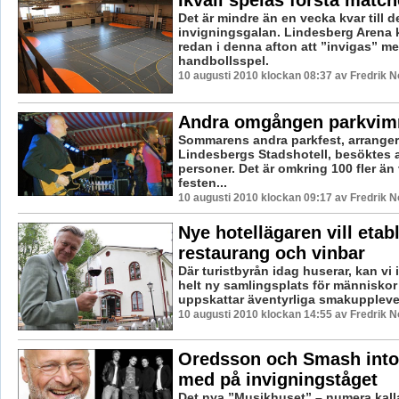
Ikväll spelas första matc
Det är mindre än en vecka kvar till d
invigningsgalan. Lindesberg Arena
redan i denna afton att ”invigas” m
handbollsspel.
10 augusti 2010 klockan 08:37 av Fredrik 
Andra omgången parkvim
Sommarens andra parkfest, arrange
Lindesbergs Stadshotell, besöktes a
personer. Det är omkring 100 fler än 
festen...
10 augusti 2010 klockan 09:17 av Fredrik 
Nye hotellägaren vill etab
restaurang och vinbar
Där turistbyrån idag huserar, kan vi 
helt ny samlingsplats för människo
uppskattar äventyrliga smakupplevels
10 augusti 2010 klockan 14:55 av Fredrik 
Oredsson och Smash into
med på invigningståget
Det nya ”Musikhuset” – numera kalla