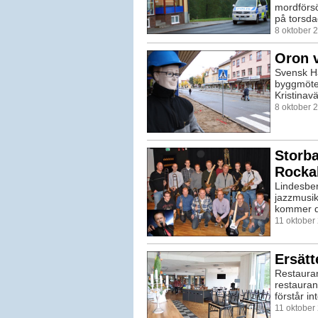
mordförsö
på torsda
8 oktober 
Oron 
Svensk Ha
byggmöte
Kristinav
8 oktober 
Storba
Rockab
Lindesbe
jazzmusik 
kommer do
11 oktober
Ersätt
Restauran
restauran
förstår in
11 oktober