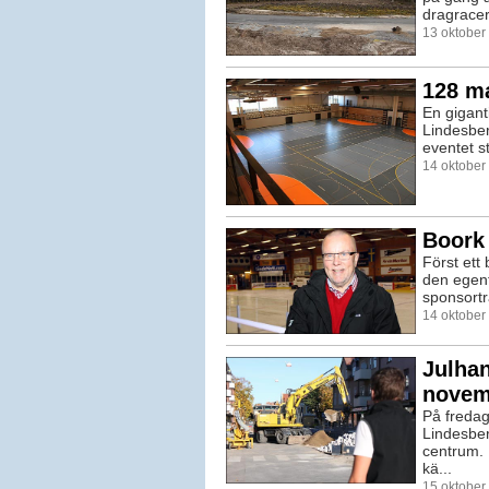
dragracer
13 oktober
128 ma
En gigant
Lindesbe
eventet s
14 oktober
Boork 
Först ett
den egent
sponsortr
14 oktober
Julhan
novem
På fredag
Lindesbe
centrum. 
kä...
15 oktober