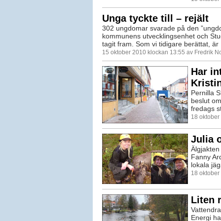
Unga tyckte till – rejält
302 ungdomar svarade på den ”ungd
kommunens utvecklingsenhet och Stu
tagit fram. Som vi tidigare berättat, är .
15 oktober 2010 klockan 13:55 av Fredrik 
Har in
Kristi
Pernilla S
beslut om 
fredags s
18 oktober
Julia 
Älgjakten
Fanny Arde
lokala jäg
18 oktober
Liten 
Vattendra
Energi ha