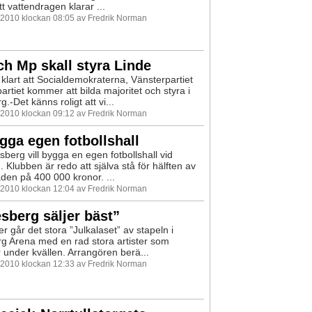
t vattendragen klarar ...
 2010 klockan 08:05 av Fredrik Norman
ch Mp skall styra Linde
 klart att Socialdemokraterna, Vänsterpartiet
artiet kommer att bilda majoritet och styra i
.-Det känns roligt att vi...
 2010 klockan 09:12 av Fredrik Norman
ygga egen fotbollshall
sberg vill bygga en egen fotbollshall vid
. Klubben är redo att själva stå för hälften av
den på 400 000 kronor. ...
 2010 klockan 12:04 av Fredrik Norman
sberg säljer bäst”
r går det stora ”Julkalaset” av stapeln i
g Arena med en rad stora artister som
 under kvällen. Arrangören berä...
 2010 klockan 12:33 av Fredrik Norman