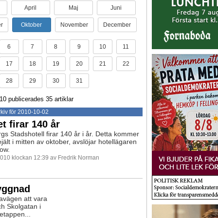
April
Maj
Juni
r
Oktober
November
December
6
7
8
9
10
11
17
18
19
20
21
22
28
29
30
31
0 publicerades 35 artiklar
kiv för 2010-10-02
et firar 140 år
gs Stadshotell firar 140 år i år. Detta kommer
rejält i mitten av oktober, avslöjar hotellägaren
ow.
2010 klockan 12:39 av Fredrik Norman
yggnad
vägen att vara
h Skolgatan i
etappen...