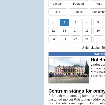
Januari
Februari
Mars
Juli
Augusti
Septembe
1
2
3
4
5
12
13
14
15
16
23
24
25
26
27
Under oktober 201
Nyhetsar
Hotell
Lindesber
att firas 
Mats Barl
1 oktober 
Centrum stängs för omb
Från och med onsdag kommer Kristina
avstängd mellan Prästgatan i söder oc
norr. Då inleds nämligen ombyggnads