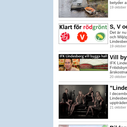
betyder at
19 oktober
S, V o
Det är nu
och Miljöp
Lindesberg
19 oktober
Vill b
IFK Linde
Fritidsbyn
årskostna
20 oktober
”Linde
I decembe
Lindesber
uppträder
21 oktober