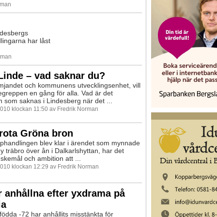
rman
indesbergs
ingarna har låst
.
orman
Linde – vad saknar du?
mjandet och kommunens utvecklingsenhet, vill
egreppen en gång för alla. Vad är det
n som saknas i Lindesberg när det ...
2010 klockan 11:50 av Fredrik Norman
krota Gröna bron
phandlingen blev klar i ärendet som mynnade
ny träbro över ån i Dalkarlshyttan, har det
nskemål och ambition att ...
2010 klockan 12:29 av Fredrik Norman
 anhållna efter yxdrama på
ia
ödda -72 har anhållits misstänkta för