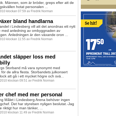
k. Männen, som är bröder, greps efter att de
gskvällen hotat personalen ...
2010 klockan 07:59 av Fredrik Norman
växer bland handlarna
ndel i Lindesberg vill att det anordnas ett nytt
 med anledning av ombyggnaden av
ägen. Anledningen är den växande oron ...
2010 klockan 11:55 av Fredrik Norman
ndet släpper loss med
illy
rgs Storband må vara synonymt med
för de allra flesta. Storbandets julkonsert
ck att gå i ett mycket högre och svä...
 2010 klockan 09:51 av Fredrik Norman
er chef med mer personal
g Målet i Lindesberg Arena behöver ingen
gchef. Det har styrelsen nyligen beslutat.-Jag
te riktigt hur man tänker, ...
 2010 klockan 11:49 av Fredrik Norman