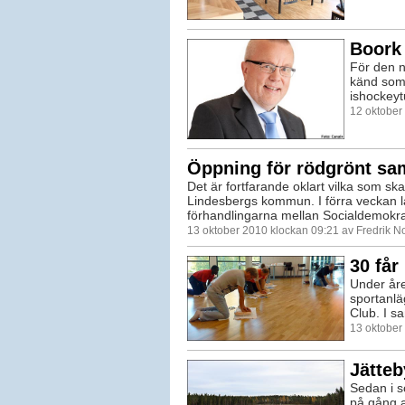
Boork
För den n
känd som
ishockeyt
12 oktober
Öppning för rödgrönt sa
Det är fortfarande oklart vilka som skall
Lindesbergs kommun. I förra veckan l
förhandlingarna mellan Socialdemokra
13 oktober 2010 klockan 09:21 av Fredrik 
30 får
Under året
sportanlä
Club. I s
13 oktober
Jätte
Sedan i s
på gång a