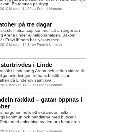
akan. En tomtyta på drygt ...
 2010 klockan 14:38 av Fredrik Norman
tcher på tre dagar
iskt stor futsal-cup kommer att arrangeras i
rg Arena under Allhelgonahelgen. Bakom
tår Frövi IK som har lyckats med ...
 2010 klockan 12:11 av Fredrik Norman
stortrivdes i Linde
 besök i Lindesberg Arena och sedan vidare till
liga anledningen till hans besök i stan:
äffen på Lindehov samt kvä...
 2010 klockan 14:39 av Fredrik Norman
deln räddad – gatan öppnas i
ber
smorgonen hölls ett extramöte mellan
rgs kommun och handlarna med butiker i
Detta med anledning av den oro handlarna
 2010 klockan 10:58 av Fredrik Norman