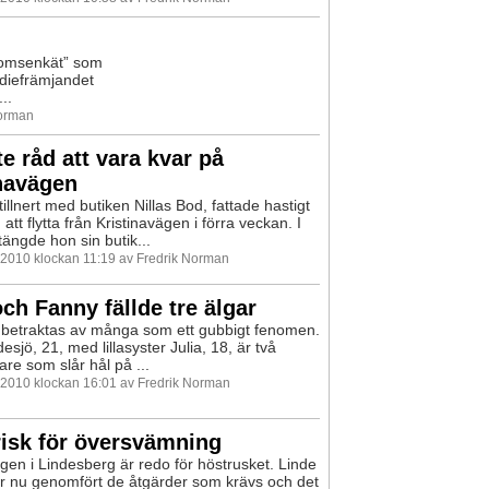
omsenkät” som
diefrämjandet
..
Norman
te råd att vara kvar på
navägen
tillnert med butiken Nillas Bod, fattade hastigt
att flytta från Kristinavägen i förra veckan. I
tängde hon sin butik...
 2010 klockan 11:19 av Fredrik Norman
och Fanny fällde tre älgar
 betraktas av många som ett gubbigt fenomen.
sjö, 21, med lillasyster Julia, 18, är två
are som slår hål på ...
 2010 klockan 16:01 av Fredrik Norman
risk för översvämning
gen i Lindesberg är redo för höstrusket. Linde
r nu genomfört de åtgärder som krävs och det