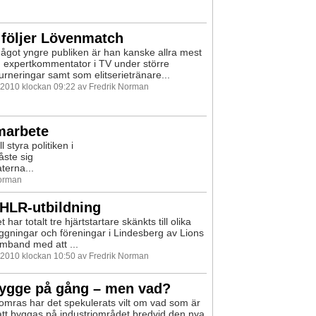
 följer Lövenmatch
ågot yngre publiken är han kanske allra mest
 expertkommentator i TV under större
urneringar samt som elitserietränare...
 2010 klockan 09:22 av Fredrik Norman
marbete
 styra politiken i
åste sig
terna...
Norman
 HLR-utbildning
 har totalt tre hjärtstartare skänkts till olika
ggningar och föreningar i Lindesberg av Lions
amband med att ...
 2010 klockan 10:50 av Fredrik Norman
bygge på gång – men vad?
omras har det spekulerats vilt om vad som är
tt byggas på industriområdet bredvid den nya