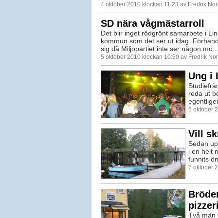
4 oktober 2010 klockan 11:23 av Fredrik No
SD nära vågmästarroll
Det blir inget rödgrönt samarbete i L
kommun som det ser ut idag. Förhandl
sig då Miljöpartiet inte ser någon mö..
5 oktober 2010 klockan 10:50 av Fredrik N
Ung i 
Studiefrä
reda ut b
egentlige
6 oktober 
Vill s
Sedan up
i en helt 
funnits ö
7 oktober 
Bröder
pizzer
Två män f