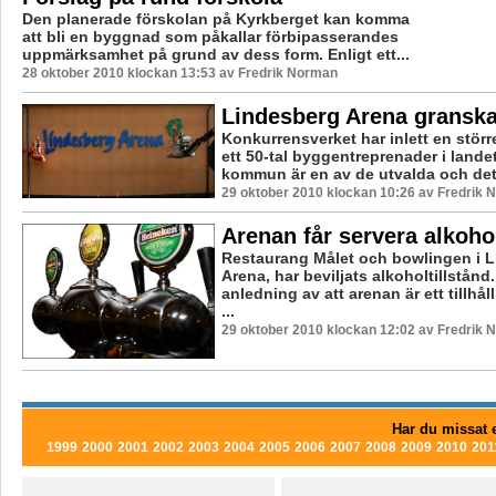
Den planerade förskolan på Kyrkberget kan komma
att bli en byggnad som påkallar förbipasserandes
uppmärksamhet på grund av dess form. Enligt ett...
28 oktober 2010 klockan 13:53 av Fredrik Norman
Lindesberg Arena gransk
Konkurrensverket har inlett en stör
ett 50-tal byggentreprenader i lande
kommun är en av de utvalda och det ä
29 oktober 2010 klockan 10:26 av Fredrik
Arenan får servera alkoho
Restaurang Målet och bowlingen i 
Arena, har beviljats alkoholtillstån
anledning av att arenan är ett tillhå
...
29 oktober 2010 klockan 12:02 av Fredrik
Har du missat e
1999
2000
2001
2002
2003
2004
2005
2006
2007
2008
2009
2010
201