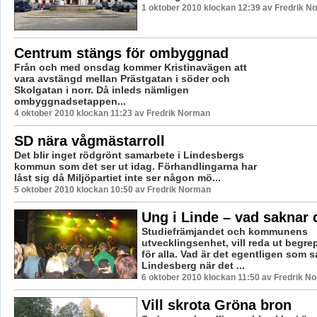
1 oktober 2010 klockan 12:39 av Fredrik N
Centrum stängs för ombyggnad
Från och med onsdag kommer Kristinavägen att
vara avstängd mellan Prästgatan i söder och
Skolgatan i norr. Då inleds nämligen
ombyggnadsetappen...
4 oktober 2010 klockan 11:23 av Fredrik Norman
SD nära vågmästarroll
Det blir inget rödgrönt samarbete i Lindesbergs
kommun som det ser ut idag. Förhandlingarna har
låst sig då Miljöpartiet inte ser någon mö...
5 oktober 2010 klockan 10:50 av Fredrik Norman
Ung i Linde – vad saknar 
Studiefrämjandet och kommunens
utvecklingsenhet, vill reda ut begr
för alla. Vad är det egentligen som s
Lindesberg när det ...
6 oktober 2010 klockan 11:50 av Fredrik N
Vill skrota Gröna bron