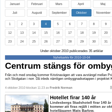
Januari
Februari
Mars
April
Maj
Juli
Augusti
September
Oktober
November
1
2
3
4
5
6
7
8
9
12
13
14
15
16
17
18
19
20
23
24
25
26
27
28
29
30
31
Under oktober 2010 publicerades 35 artiklar
Nyhetsarkiv för 2010-10-04
Centrum stängs för omb
Från och med onsdag kommer Kristinavägen att vara avstängd mellan Prä
och Skolgatan i norr. Då inleds nämligen ombyggnadsetappen i projektet K
4 oktober 2010 klockan 11:23 av
Fredrik Norman
Hotellet firar 140 år
Lindesbergs Stadshotell firar 140 år i
kommer att firas rejält i mitten av ok
hotellägaren Mats Barlow.