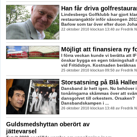
Han får driva golfrestaur
Lindesbergs Golfklubb har gjort kla
restaurangaktör inför säsongen 2011
Barlow som tar över efter duon Johan
22 oktober 2010 klockan 13:40 av Fredrik
Möjligt att finansiera ny f
I förra veckan kunde vi berätta att 
önskar bygga en egen träningshall
vid Fritidsbyn. Kostnaden beräknas til
25 oktober 2010 klockan 09:50 av Fredrik
Storsatsning på Blå Halle
Dansband är hett igen. Nu behöver 
tonåringarna skämmas över att svän
dansgolvet till orkestern. Orsaken?
Dansbandskampen i ...
26 oktober 2010 klockan 13:48 av Fredrik
Guldsmedshyttan oberört av
jättevarsel