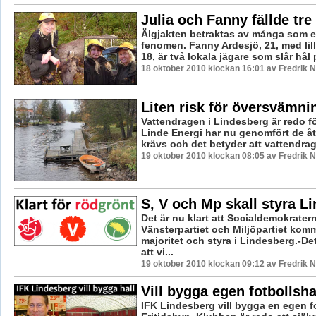
Julia och Fanny fällde tre
Älgjakten betraktas av många som e
fenomen. Fanny Ardesjö, 21, med lill
18, är två lokala jägare som slår hål p
18 oktober 2010 klockan 16:01 av Fredrik
Liten risk för översvämni
Vattendragen i Lindesberg är redo f
Linde Energi har nu genomfört de å
krävs och det betyder att vattendrage
19 oktober 2010 klockan 08:05 av Fredrik
S, V och Mp skall styra L
Det är nu klart att Socialdemokrater
Vänsterpartiet och Miljöpartiet komm
majoritet och styra i Lindesberg.-De
att vi...
19 oktober 2010 klockan 09:12 av Fredrik
Vill bygga egen fotbollsha
IFK Lindesberg vill bygga en egen fo