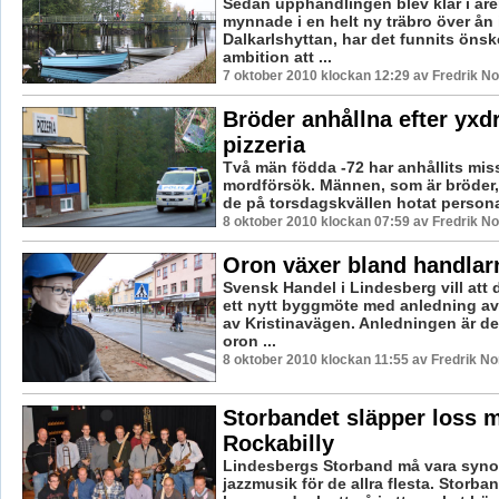
Sedan upphandlingen blev klar i är
mynnade i en helt ny träbro över ån 
Dalkarlshyttan, har det funnits öns
ambition att ...
7 oktober 2010 klockan 12:29 av Fredrik N
Bröder anhållna efter yx
pizzeria
Två män födda -72 har anhållits mis
mordförsök. Männen, som är bröder, 
de på torsdagskvällen hotat personal
8 oktober 2010 klockan 07:59 av Fredrik N
Oron växer bland handlar
Svensk Handel i Lindesberg vill att
ett nytt byggmöte med anledning 
av Kristinavägen. Anledningen är d
oron ...
8 oktober 2010 klockan 11:55 av Fredrik N
Storbandet släpper loss 
Rockabilly
Lindesbergs Storband må vara syn
jazzmusik för de allra flesta. Storba