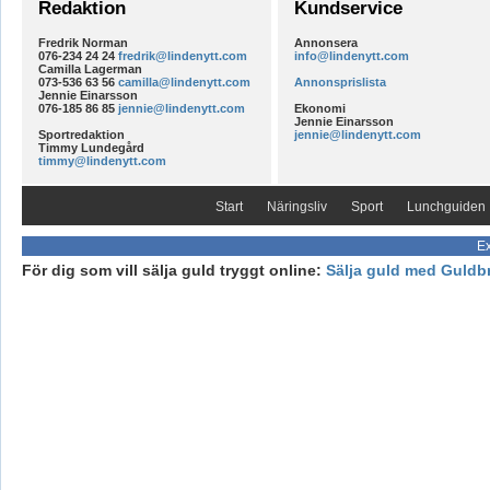
Redaktion
Kundservice
Fredrik Norman
Annonsera
076-234 24 24
fredrik@lindenytt.com
info@lindenytt.com
Camilla Lagerman
073-536 63 56
camilla@lindenytt.com
Annonsprislista
Jennie Einarsson
076-185 86 85
jennie@lindenytt.com
Ekonomi
Jennie Einarsson
Sportredaktion
jennie@lindenytt.com
Timmy Lundegård
timmy@lindenytt.com
Start
Näringsliv
Sport
Lunchguiden
Ex
För dig som vill sälja guld tryggt online:
Sälja guld med Guldb