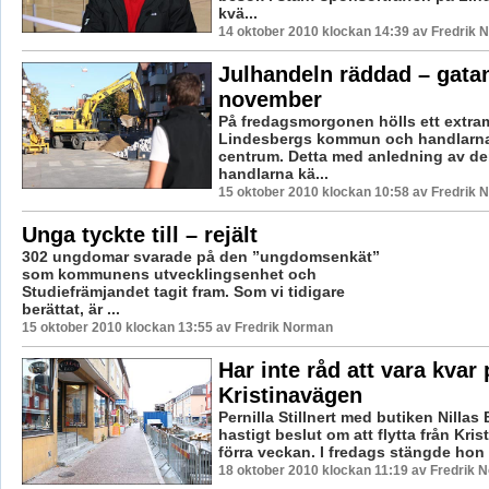
kvä...
14 oktober 2010 klockan 14:39 av Fredrik
Julhandeln räddad – gata
november
På fredagsmorgonen hölls ett extra
Lindesbergs kommun och handlarna 
centrum. Detta med anledning av de
handlarna kä...
15 oktober 2010 klockan 10:58 av Fredrik
Unga tyckte till – rejält
302 ungdomar svarade på den ”ungdomsenkät”
som kommunens utvecklingsenhet och
Studiefrämjandet tagit fram. Som vi tidigare
berättat, är ...
15 oktober 2010 klockan 13:55 av Fredrik Norman
Har inte råd att vara kvar 
Kristinavägen
Pernilla Stillnert med butiken Nillas
hastigt beslut om att flytta från Kris
förra veckan. I fredags stängde hon s
18 oktober 2010 klockan 11:19 av Fredrik 