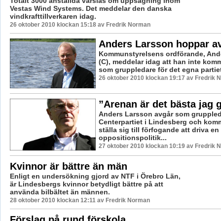
Totalt 3000 anställda varslas om uppsägning inom
Vestas Wind Systems. Det meddelar den danska
vindkrafttillverkaren idag.
26 oktober 2010 klockan 15:18 av Fredrik Norman
Anders Larsson hoppar a
Kommunstyrelsens ordförande, And
(C), meddelar idag att han inte komm
som gruppledare för det egna partiet
26 oktober 2010 klockan 19:17 av Fredrik
”Arenan är det bästa jag g
Anders Larsson avgår som gruppled
Centerpartiet i Lindesberg och komm
ställa sig till förfogande att driva en
oppositionspolitik...
27 oktober 2010 klockan 10:19 av Fredrik
Kvinnor är bättre än män
Enligt en undersökning gjord av NTF i Örebro Län,
är Lindesbergs kvinnor betydligt bättre på att
använda bilbältet än männen.
28 oktober 2010 klockan 12:11 av Fredrik Norman
Förslag på rund förskola