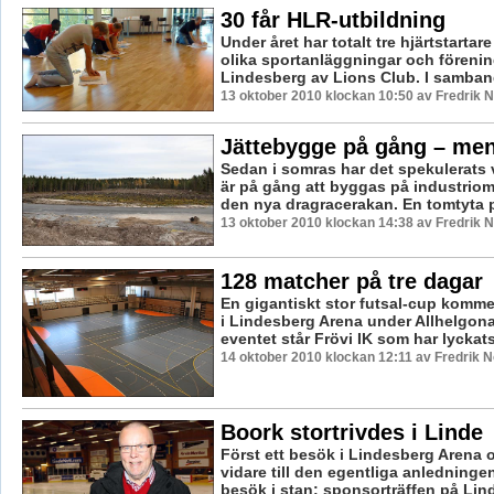
30 får HLR-utbildning
Under året har totalt tre hjärtstartare
olika sportanläggningar och förenin
Lindesberg av Lions Club. I samband
13 oktober 2010 klockan 10:50 av Fredrik
Jättebygge på gång – me
Sedan i somras har det spekulerats 
är på gång att byggas på industriom
den nya dragracerakan. En tomtyta på
13 oktober 2010 klockan 14:38 av Fredrik
128 matcher på tre dagar
En gigantiskt stor futsal-cup komme
i Lindesberg Arena under Allhelgo
eventet står Frövi IK som har lyckats
14 oktober 2010 klockan 12:11 av Fredrik 
Boork stortrivdes i Linde
Först ett besök i Lindesberg Arena
vidare till den egentliga anledningen
besök i stan: sponsorträffen på Li