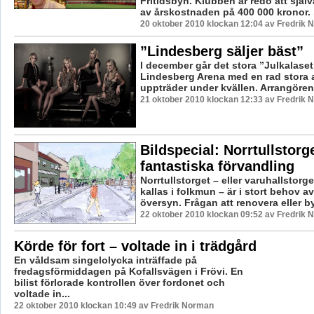
Fritidsbyn. Klubben är redo att själv
av årskostnaden på 400 000 kronor. .
20 oktober 2010 klockan 12:04 av Fredrik
”Lindesberg säljer bäst”
I december går det stora ”Julkalaset
Lindesberg Arena med en rad stora a
uppträder under kvällen. Arrangören 
21 oktober 2010 klockan 12:33 av Fredrik
Bildspecial: Norrtullstorg
fantastiska förvandling
Norrtullstorget – eller varuhallstorg
kallas i folkmun – är i stort behov av
översyn. Frågan att renovera eller b
22 oktober 2010 klockan 09:52 av Fredrik
Körde för fort – voltade in i trädgård
En våldsam singelolycka inträffade på
fredagsförmiddagen på Kofallsvägen i Frövi. En
bilist förlorade kontrollen över fordonet och
voltade in...
22 oktober 2010 klockan 10:49 av Fredrik Norman