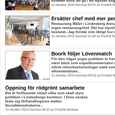
kommer dock att gå i ett mycket hög
11 oktober 2010 klockan 09:51 av Fredrik 
Ersätter chef med mer pe
Restaurang Målet i Lindesberg Aren
ingen restaurangchef. Det har styre
beslutat.-Jag förstår inte riktigt hur 
11 oktober 2010 klockan 11:49 av Fredrik 
Boork följer Lövenmatch
För den något yngre publiken är han
mest känd som expertkommentator i
större ishockeyturneringar samt so
elitserietränare...
12 oktober 2010 klockan 09:22 av Fredrik
Öppning för rödgrönt samarbete
Det är fortfarande oklart vilka som skall styra
politiken i Lindesbergs kommun. I förra veckan
låste sig förhandlingarna mellan
Socialdemokraterna...
13 oktober 2010 klockan 09:21 av Fredrik Norman