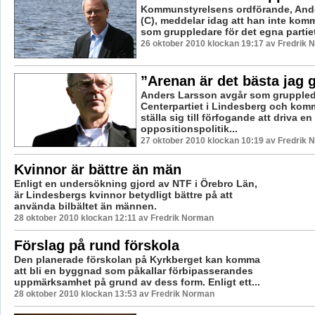
Kommunstyrelsens ordförande, And
(C), meddelar idag att han inte komm
som gruppledare för det egna partiet
26 oktober 2010 klockan 19:17 av Fredrik
”Arenan är det bästa jag g
Anders Larsson avgår som gruppled
Centerpartiet i Lindesberg och komm
ställa sig till förfogande att driva en
oppositionspolitik...
27 oktober 2010 klockan 10:19 av Fredrik
Kvinnor är bättre än män
Enligt en undersökning gjord av NTF i Örebro Län,
är Lindesbergs kvinnor betydligt bättre på att
använda bilbältet än männen.
28 oktober 2010 klockan 12:11 av Fredrik Norman
Förslag på rund förskola
Den planerade förskolan på Kyrkberget kan komma
att bli en byggnad som påkallar förbipasserandes
uppmärksamhet på grund av dess form. Enligt ett...
28 oktober 2010 klockan 13:53 av Fredrik Norman