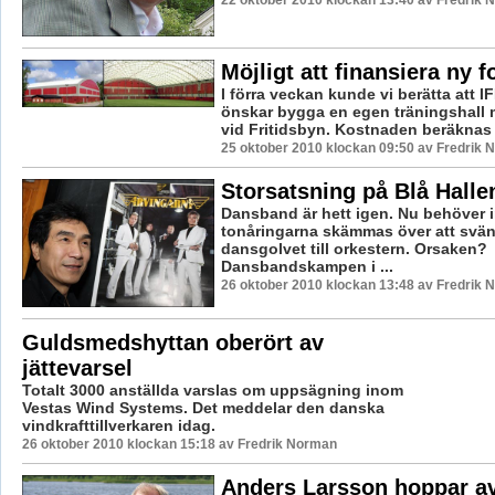
22 oktober 2010 klockan 13:40 av Fredrik
Möjligt att finansiera ny f
I förra veckan kunde vi berätta att 
önskar bygga en egen träningshall
vid Fritidsbyn. Kostnaden beräknas til
25 oktober 2010 klockan 09:50 av Fredrik
Storsatsning på Blå Halle
Dansband är hett igen. Nu behöver 
tonåringarna skämmas över att svän
dansgolvet till orkestern. Orsaken?
Dansbandskampen i ...
26 oktober 2010 klockan 13:48 av Fredrik
Guldsmedshyttan oberört av
jättevarsel
Totalt 3000 anställda varslas om uppsägning inom
Vestas Wind Systems. Det meddelar den danska
vindkrafttillverkaren idag.
26 oktober 2010 klockan 15:18 av Fredrik Norman
Anders Larsson hoppar a