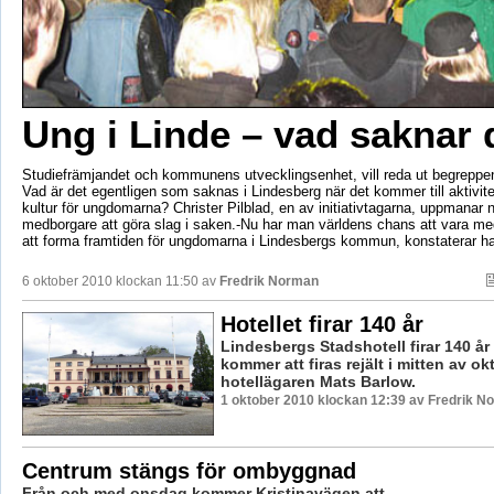
Ung i Linde – vad saknar
Studiefrämjandet och kommunens utvecklingsenhet, vill reda ut begreppen 
Vad är det egentligen som saknas i Lindesberg när det kommer till aktivite
kultur för ungdomarna? Christer Pilblad, en av initiativtagarna, uppmanar 
medborgare att göra slag i saken.-Nu har man världens chans att vara m
att forma framtiden för ungdomarna i Lindesbergs kommun, konstaterar h
6 oktober 2010 klockan 11:50 av
Fredrik Norman
Hotellet firar 140 år
Lindesbergs Stadshotell firar 140 år i
kommer att firas rejält i mitten av ok
hotellägaren Mats Barlow.
1 oktober 2010 klockan 12:39 av Fredrik N
Centrum stängs för ombyggnad
Från och med onsdag kommer Kristinavägen att