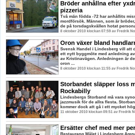
Bröder anhållna efter yx
pizzeria
Två män födda -72 har anhållits mis
mordförsök. Männen, som är bröder, 
de på torsdagskvällen hotat personal
8 oktober 2010 klockan 07:59 av Fredrik N
Oron växer bland handlar
Svensk Handel i Lindesberg vill att
ett nytt byggmöte med anledning 
av Kristinavägen. Anledningen är d
oron ...
8 oktober 2010 klockan 11:55 av Fredrik N
Storbandet släpper loss 
Rockabilly
Lindesbergs Storband må vara syn
jazzmusik för de allra flesta. Storba
kommer dock att gå i ett mycket hög
11 oktober 2010 klockan 09:51 av Fredrik 
Ersätter chef med mer pe
Restaurang Målet i Lindesberg Aren