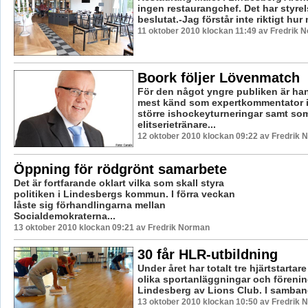
ingen restaurangchef. Det har styre
beslutat.-Jag förstår inte riktigt hur 
11 oktober 2010 klockan 11:49 av Fredrik 
Boork följer Lövenmatch
För den något yngre publiken är han
mest känd som expertkommentator i
större ishockeyturneringar samt so
elitserietränare...
12 oktober 2010 klockan 09:22 av Fredrik
Öppning för rödgrönt samarbete
Det är fortfarande oklart vilka som skall styra
politiken i Lindesbergs kommun. I förra veckan
låste sig förhandlingarna mellan
Socialdemokraterna...
13 oktober 2010 klockan 09:21 av Fredrik Norman
30 får HLR-utbildning
Under året har totalt tre hjärtstartare
olika sportanläggningar och förenin
Lindesberg av Lions Club. I samband
13 oktober 2010 klockan 10:50 av Fredrik