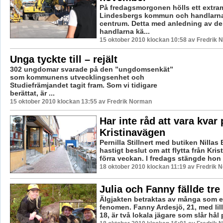
På fredagsmorgonen hölls ett extra
Lindesbergs kommun och handlarna 
centrum. Detta med anledning av de
handlarna kä...
15 oktober 2010 klockan 10:58 av Fredrik
Unga tyckte till – rejält
302 ungdomar svarade på den ”ungdomsenkät”
som kommunens utvecklingsenhet och
Studiefrämjandet tagit fram. Som vi tidigare
berättat, är ...
15 oktober 2010 klockan 13:55 av Fredrik Norman
Har inte råd att vara kvar 
Kristinavägen
Pernilla Stillnert med butiken Nillas
hastigt beslut om att flytta från Kris
förra veckan. I fredags stängde hon s
18 oktober 2010 klockan 11:19 av Fredrik 
Julia och Fanny fällde tre
Älgjakten betraktas av många som e
fenomen. Fanny Ardesjö, 21, med lill
18, är två lokala jägare som slår hål p