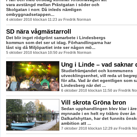
vara avstängd mellan Prästgatan i söder och
Skolgatan i norr. Då inleds nämligen
ombyggnadsetappen...
4 oktober 2010 klockan 11:23 av Fredrik Norman
SD nära vågmästarroll
Det blir inget rödgrönt samarbete i Lindesbergs
kommun som det ser ut idag. Förhandlingarna har
låst sig då Miljöpartiet inte ser någon mö...
5 oktober 2010 klockan 10:50 av Fredrik Norman
Ung i Linde – vad saknar 
Studiefrämjandet och kommunens
utvecklingsenhet, vill reda ut begr
för alla. Vad är det egentligen som s
Lindesberg när det ...
6 oktober 2010 klockan 11:50 av Fredrik N
Vill skrota Gröna bron
Sedan upphandlingen blev klar i är
mynnade i en helt ny träbro över ån 
Dalkarlshyttan, har det funnits öns
ambition att ...
7 oktober 2010 klockan 12:29 av Fredrik N