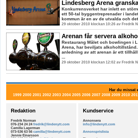
Lindesberg Arena gransk
Konkurrensverket har inlett en stör
ett 50-tal byggentreprenader i lande
kommun är en av de utvalda och det ä
29 oktober 2010 klockan 10:26 av Fredrik
Arenan får servera alkoho
Restaurang Målet och bowlingen i 
Arena, har beviljats alkoholtillstån
anledning av att arenan är ett tillhå
...
29 oktober 2010 klockan 12:02 av Fredrik
Har du missat e
1999
2000
2001
2002
2003
2004
2005
2006
2007
2008
2009
2010
201
Redaktion
Kundservice
Fredrik Norman
Annonsera
076-234 24 24
fredrik@lindenytt.com
info@lindenytt.com
Camilla Lagerman
073-536 63 56
camilla@lindenytt.com
Annonsprislista
Jennie Einarsson