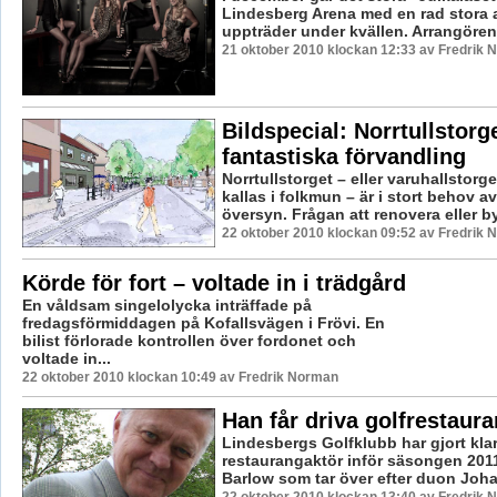
Lindesberg Arena med en rad stora a
uppträder under kvällen. Arrangören 
21 oktober 2010 klockan 12:33 av Fredrik
Bildspecial: Norrtullstorg
fantastiska förvandling
Norrtullstorget – eller varuhallstorg
kallas i folkmun – är i stort behov av
översyn. Frågan att renovera eller b
22 oktober 2010 klockan 09:52 av Fredrik
Körde för fort – voltade in i trädgård
En våldsam singelolycka inträffade på
fredagsförmiddagen på Kofallsvägen i Frövi. En
bilist förlorade kontrollen över fordonet och
voltade in...
22 oktober 2010 klockan 10:49 av Fredrik Norman
Han får driva golfrestaur
Lindesbergs Golfklubb har gjort kla
restaurangaktör inför säsongen 2011
Barlow som tar över efter duon Johan