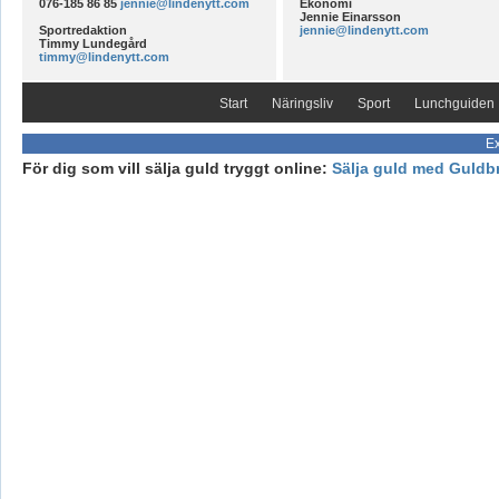
076-185 86 85
jennie@lindenytt.com
Ekonomi
Jennie Einarsson
Sportredaktion
jennie@lindenytt.com
Timmy Lundegård
timmy@lindenytt.com
Start
Näringsliv
Sport
Lunchguiden
Ex
För dig som vill sälja guld tryggt online:
Sälja guld med Guldb