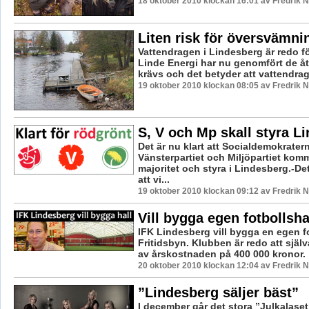
18 oktober 2010 klockan 16:01 av Fredrik
Liten risk för översvämni
Vattendragen i Lindesberg är redo f
Linde Energi har nu genomfört de å
krävs och det betyder att vattendrage
19 oktober 2010 klockan 08:05 av Fredrik
S, V och Mp skall styra L
Det är nu klart att Socialdemokrater
Vänsterpartiet och Miljöpartiet komm
majoritet och styra i Lindesberg.-De
att vi...
19 oktober 2010 klockan 09:12 av Fredrik
Vill bygga egen fotbollsha
IFK Lindesberg vill bygga en egen fo
Fritidsbyn. Klubben är redo att själv
av årskostnaden på 400 000 kronor. .
20 oktober 2010 klockan 12:04 av Fredrik
”Lindesberg säljer bäst”
I december går det stora ”Julkalaset