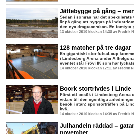
Jättebygge på gång – me
Sedan i somras har det spekulerats 
är på gång att byggas på industriom
den nya dragracerakan. En tomtyta på
13 oktober 2010 klockan 14:38 av Fredrik
128 matcher på tre dagar
En gigantiskt stor futsal-cup komme
i Lindesberg Arena under Allhelgo
eventet står Frövi IK som har lyckats
14 oktober 2010 klockan 12:11 av Fredrik 
Boork stortrivdes i Linde
Först ett besök i Lindesberg Arena
vidare till den egentliga anledningen
besök i stan: sponsorträffen på Li
kvä...
14 oktober 2010 klockan 14:39 av Fredrik
Julhandeln räddad – gata
november