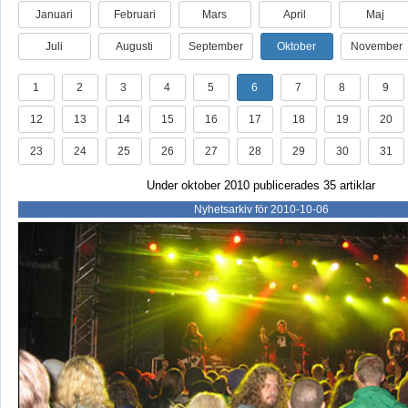
Januari
Februari
Mars
April
Maj
Juli
Augusti
September
Oktober
November
1
2
3
4
5
6
7
8
9
12
13
14
15
16
17
18
19
20
23
24
25
26
27
28
29
30
31
Under oktober 2010 publicerades 35 artiklar
Nyhetsarkiv för 2010-10-06