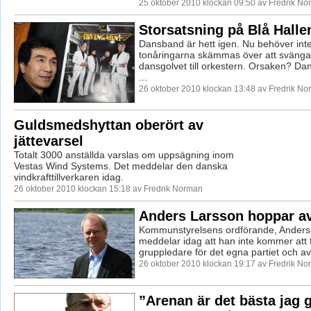
25 oktober 2010 klockan 09:50 av Fredrik N
Storsatsning på Blå Halle
Dansband är hett igen. Nu behöver int
tonåringarna skämmas över att svänga
dansgolvet till orkestern. Orsaken? D
...
26 oktober 2010 klockan 13:48 av Fredrik N
Guldsmedshyttan oberört av
jättevarsel
Totalt 3000 anställda varslas om uppsägning inom
Vestas Wind Systems. Det meddelar den danska
vindkrafttillverkaren idag.
26 oktober 2010 klockan 15:18 av Fredrik Norman
Anders Larsson hoppar a
Kommunstyrelsens ordförande, Anders 
meddelar idag att han inte kommer att 
gruppledare för det egna partiet och avs
26 oktober 2010 klockan 19:17 av Fredrik N
”Arenan är det bästa jag g