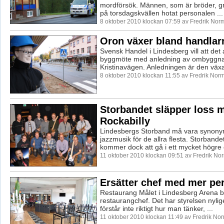
mordförsök. Männen, som är bröder, gre
på torsdagskvällen hotat personalen ...
8 oktober 2010 klockan 07:59 av Fredrik Nor
Oron växer bland handlar
Svensk Handel i Lindesberg vill att det 
byggmöte med anledning av ombyggn
Kristinavägen. Anledningen är den växa
8 oktober 2010 klockan 11:55 av Fredrik Nor
Storbandet släpper loss 
Rockabilly
Lindesbergs Storband må vara synon
jazzmusik för de allra flesta. Storbande
kommer dock att gå i ett mycket högre 
11 oktober 2010 klockan 09:51 av Fredrik No
Ersätter chef med mer pe
Restaurang Målet i Lindesberg Arena 
restaurangchef. Det har styrelsen nylig
förstår inte riktigt hur man tänker, ...
11 oktober 2010 klockan 11:49 av Fredrik No