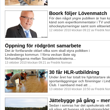
Boork följer Lövenmatch
För den något yngre publiken är han k
känd som expertkommentator i TV unde
ishockeyturneringar samt som elitseriet
12 oktober 2010 klockan 09:22 av Fredrik N
Öppning för rödgrönt samarbete
Det är fortfarande oklart vilka som skall styra politiken i
Lindesbergs kommun. I förra veckan låste sig
förhandlingarna mellan Socialdemokraterna...
13 oktober 2010 klockan 09:21 av Fredrik Norman
30 får HLR-utbildning
Under året har totalt tre hjärtstartare skä
sportanläggningar och föreningar i Lin
Club. I samband med att ...
13 oktober 2010 klockan 10:50 av Fredrik N
Jättebygge på gång – me
Sedan i somras har det spekulerats vil
på gång att byggas på industriområdet