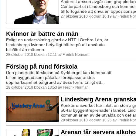
Anders Larsson avgår som gruppledare
Centerpartiet i Lindesberg och kommer i
till förfogande att driva en oppositionspol
27 oktober 2010 klockan 10:19 av Fredrik N
Kvinnor är bättre än män
Enligt en undersökning gjord av NTF i Örebro Län, är
Lindesbergs kvinnor betydligt bättre på att använda
bilbältet än männen.
28 oktober 2010 klockan 12:11 av Fredrik Norman
Förslag på rund förskola
Den planerade förskolan på Kyrkberget kan komma att
bli en byggnad som påkallar förbipasserandes
uppmärksamhet på grund av dess form. Enligt ett...
28 oktober 2010 klockan 13:53 av Fredrik Norman
Lindesberg Arena gransk
Konkurrensverket har inlett en större g
50-tal byggentreprenader i landet. Lin
kommun är en av de utvalda och det är 
29 oktober 2010 klockan 10:26 av Fredrik N
Arenan får servera alkoho