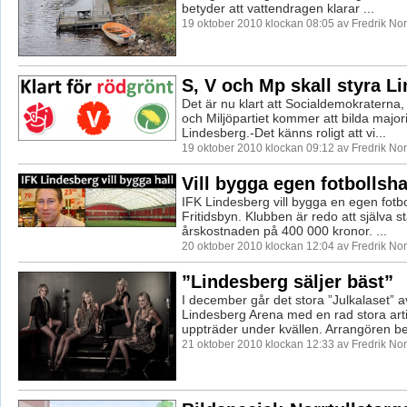
betyder att vattendragen klarar ...
19 oktober 2010 klockan 08:05 av Fredrik N
S, V och Mp skall styra L
Det är nu klart att Socialdemokraterna,
och Miljöpartiet kommer att bilda majori
Lindesberg.-Det känns roligt att vi...
19 oktober 2010 klockan 09:12 av Fredrik N
Vill bygga egen fotbollsha
IFK Lindesberg vill bygga en egen fotbol
Fritidsbyn. Klubben är redo att själva st
årskostnaden på 400 000 kronor. ...
20 oktober 2010 klockan 12:04 av Fredrik N
”Lindesberg säljer bäst”
I december går det stora ”Julkalaset” av
Lindesberg Arena med en rad stora art
uppträder under kvällen. Arrangören be
21 oktober 2010 klockan 12:33 av Fredrik N