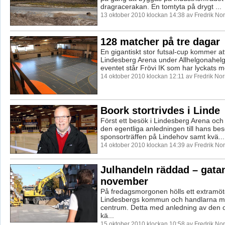
dragracerakan. En tomtyta på drygt ...
13 oktober 2010 klockan 14:38 av Fredrik N
128 matcher på tre dagar
En gigantiskt stor futsal-cup kommer at
Lindesberg Arena under Allhelgonahel
eventet står Frövi IK som har lyckats me
14 oktober 2010 klockan 12:11 av Fredrik No
Boork stortrivdes i Linde
Först ett besök i Lindesberg Arena och 
den egentliga anledningen till hans besö
sponsorträffen på Lindehov samt kvä...
14 oktober 2010 klockan 14:39 av Fredrik N
Julhandeln räddad – gata
november
På fredagsmorgonen hölls ett extramöt
Lindesbergs kommun och handlarna me
centrum. Detta med anledning av den 
kä...
15 oktober 2010 klockan 10:58 av Fredrik N