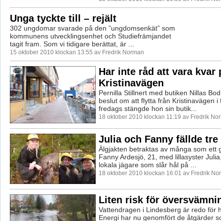
Unga tyckte till – rejält
302 ungdomar svarade på den ”ungdomsenkät” som
kommunens utvecklingsenhet och Studiefrämjandet
tagit fram. Som vi tidigare berättat, är ...
15 oktober 2010 klockan 13:55 av Fredrik Norman
Har inte råd att vara kvar 
Kristinavägen
Pernilla Stillnert med butiken Nillas Bod
beslut om att flytta från Kristinavägen i
fredags stängde hon sin butik...
18 oktober 2010 klockan 11:19 av Fredrik No
Julia och Fanny fällde tre
Älgjakten betraktas av många som ett 
Fanny Ardesjö, 21, med lillasyster Julia,
lokala jägare som slår hål på ...
18 oktober 2010 klockan 16:01 av Fredrik N
Liten risk för översvämni
Vattendragen i Lindesberg är redo för 
Energi har nu genomfört de åtgärder s