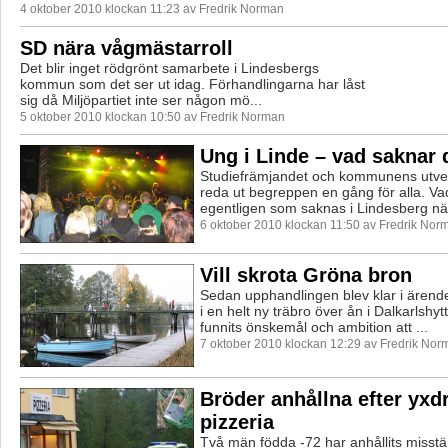
4 oktober 2010 klockan 11:23 av Fredrik Norman
SD nära vågmästarroll
Det blir inget rödgrönt samarbete i Lindesbergs
kommun som det ser ut idag. Förhandlingarna har låst
sig då Miljöpartiet inte ser någon mö...
5 oktober 2010 klockan 10:50 av Fredrik Norman
Ung i Linde – vad saknar 
Studiefrämjandet och kommunens utveck
reda ut begreppen en gång för alla. Va
egentligen som saknas i Lindesberg när
6 oktober 2010 klockan 11:50 av Fredrik Nor
Vill skrota Gröna bron
Sedan upphandlingen blev klar i ären
i en helt ny träbro över ån i Dalkarlshyt
funnits önskemål och ambition att ...
7 oktober 2010 klockan 12:29 av Fredrik Nor
Bröder anhållna efter yx
pizzeria
Två män födda -72 har anhållits misstä