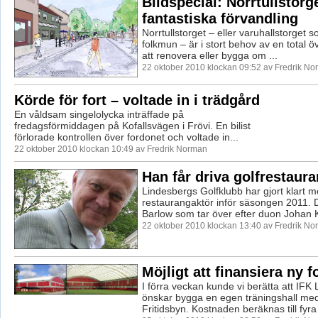
Bildspecial: Norrtullstorg
fantastiska förvandling
Norrtullstorget – eller varuhallstorget s
folkmun – är i stort behov av en total 
att renovera eller bygga om ...
22 oktober 2010 klockan 09:52 av Fredrik N
Körde för fort – voltade in i trädgård
En våldsam singelolycka inträffade på
fredagsförmiddagen på Kofallsvägen i Frövi. En bilist
förlorade kontrollen över fordonet och voltade in...
22 oktober 2010 klockan 10:49 av Fredrik Norman
Han får driva golfrestaur
Lindesbergs Golfklubb har gjort klart 
restaurangaktör inför säsongen 2011. D
Barlow som tar över efter duon Johan Kr
22 oktober 2010 klockan 13:40 av Fredrik N
Möjligt att finansiera ny f
I förra veckan kunde vi berätta att IFK
önskar bygga en egen träningshall med
Fritidsbyn. Kostnaden beräknas till fyra 