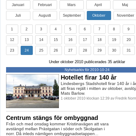
Januari
Februari
Mars
April
Maj
Juli
Augusti
September
Oktober
November
1
2
3
4
5
6
7
8
9
12
13
14
15
16
17
18
19
20
23
24
25
26
27
28
29
30
31
Under oktober 2010 publicerades 35 artiklar
Nyhetsarkiv för 2010-10-24
Hotellet firar 140 år
Lindesbergs Stadshotell firar 140 år i 
att firas rejält i mitten av oktober, avsl
Mats Barlow.
1 oktober 2010 klockan 12:39 av Fredrik Nor
Centrum stängs för ombyggnad
Från och med onsdag kommer Kristinavägen att vara
avstängd mellan Prästgatan i söder och Skolgatan i
norr. Då inleds nämligen ombyggnadsetappen...