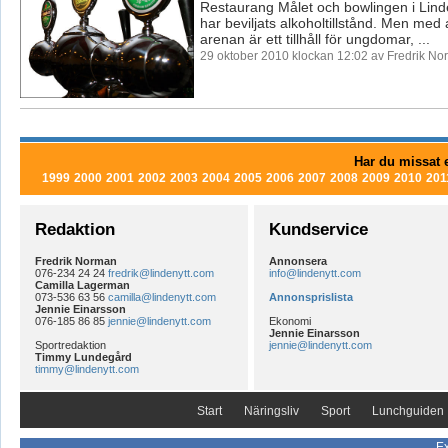
Restaurang Målet och bowlingen i Lind
har beviljats alkoholtillstånd. Men med 
arenan är ett tillhåll för ungdomar, ...
29 oktober 2010 klockan 12:02 av Fredrik N
Har du missat e
1999
2000
2001
2002
2003
2004
2005
2006
2007
2008
2009
2010
201
Redaktion
Kundservice
Fredrik Norman
Annonsera
076-234 24 24
fredrik@lindenytt.com
info@lindenytt.com
Camilla Lagerman
073-536 63 56
camilla@lindenytt.com
Annonsprislista
Jennie Einarsson
076-185 86 85
jennie@lindenytt.com
Ekonomi
Jennie Einarsson
Sportredaktion
jennie@lindenytt.com
Timmy Lundegård
timmy@lindenytt.com
Start
Näringsliv
Sport
Lunchguiden
Ex