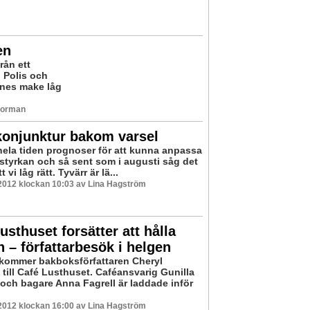
en
rån ett
 Polis och
nnes make låg
 Norman
konjunktur bakom varsel
 hela tiden prognoser för att kunna anpassa
styrkan och så sent som i augusti såg det
 vi låg rätt. Tyvärr är lä...
2012 klockan 10:03 av Lina Hagström
usthuset forsätter att hålla
 – författarbesök i helgen
 kommer bakboksförfattaren Cheryl
 till Café Lusthuset. Caféansvarig Gunilla
och bagare Anna Fagrell är laddade inför
2012 klockan 16:00 av Lina Hagström