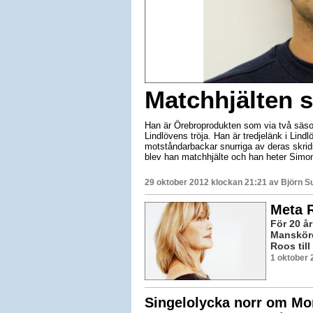
Matchhjälten s
Han är Örebroprodukten som via två säson
Lindlövens tröja. Han är tredjelänk i Lind
motståndarbackar snurriga av deras skri
blev han matchhjälte och han heter Simon 
29 oktober 2012 klockan 21:21 av
Björn S
Meta R
För 20 å
Mansköre
Roos till
1 oktober 
Singelolycka norr om Mo