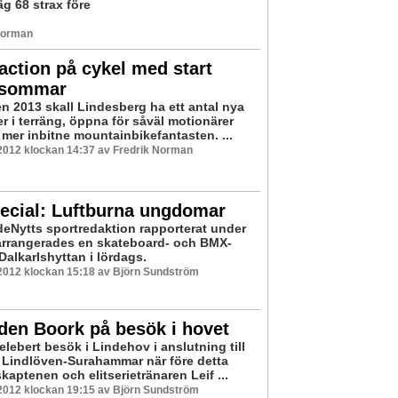
äg 68 strax före
 Norman
ction på cykel med start
 sommar
 2013 skall Lindesberg ha ett antal nya
r i terräng, öppna för såväl motionärer
mer inbitne mountainbikefantasten. ...
2012 klockan 14:37 av Fredrik Norman
ecial: Luftburna ungdomar
eNytts sportredaktion rapporterat under
arrangerades en skateboard- och BMX-
 Dalkarlshyttan i lördags.
2012 klockan 15:18 av Björn Sundström
den Boork på besök i hovet
elebert besök i Lindehov i anslutning till
Lindlöven-Surahammar när före detta
aptenen och elitserietränaren Leif ...
2012 klockan 19:15 av Björn Sundström