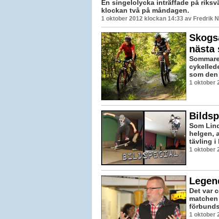
En singelolycka inträffade på riksv
klockan två på måndagen.
1 oktober 2012 klockan 14:33 av Fredrik
Skogsa
nästa
Sommaren
cykellede
som den 
1 oktober 
Bildsp
Som Lind
helgen, 
tävling i
1 oktober 
Legen
Det var c
matchen 
förbundsk
1 oktober 