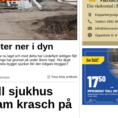
ter ner i dyn
 nu lagd och med detta har LindeNytt äntligen fått
ga har grunnat på under årens lopp: Hur djupt
hela bygget sjunker likt den tidigare bryggan?
.
Visa hela artikeln
Norman
ll sjukhus
sam krasch på