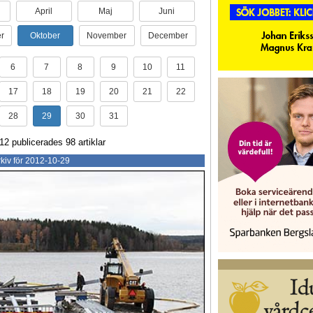
April
Maj
Juni
r
Oktober
November
December
6
7
8
9
10
11
17
18
19
20
21
22
28
29
30
31
2 publicerades 98 artiklar
kiv för 2012-10-29