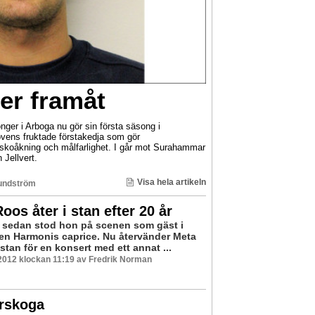
er framåt
ger i Arboga nu gör sin första säsong i
lövens fruktade förstakedja som gör
dskoåkning och målfarlighet. I går mot Surahammar
Jellvert.
Visa hela artikeln
undström
oos åter i stan efter 20 år
r sedan stod hon på scenen som gäst i
n Harmonis caprice. Nu återvänder Meta
 stan för en konsert med ett annat ...
2012 klockan 11:19 av Fredrik Norman
rskoga