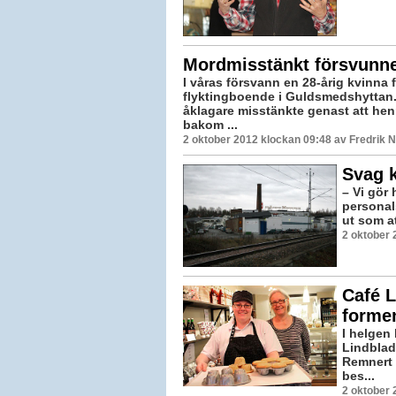
Mordmisstänkt försvunn
I våras försvann en 28-årig kvinna f
flyktingboende i Guldsmedshyttan.
åklagare misstänkte genast att he
bakom ...
2 oktober 2012 klockan 09:48 av Fredrik
Svag 
– Vi gör
personal
ut som att
2 oktober 
Café L
formen
I helgen
Lindblad
Remnert 
bes...
2 oktober 