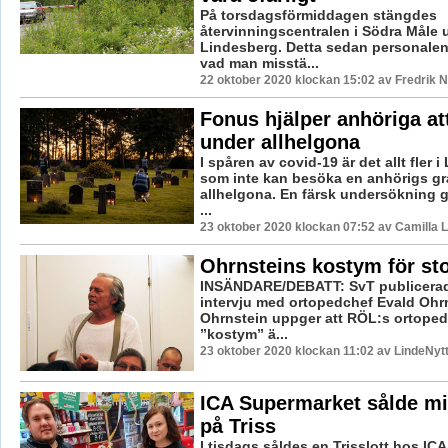
På torsdagsförmiddagen stängdes
återvinningscentralen i Södra Måle 
Lindesberg. Detta sedan personalen
vad man misstä...
22 oktober 2020 klockan 15:02 av Fredrik 
Fonus hjälper anhöriga att
under allhelgona
I spåren av covid-19 är det allt fler 
som inte kan besöka en anhörigs gr
allhelgona. En färsk undersökning 
...
23 oktober 2020 klockan 07:52 av Camilla 
Ohrnsteins kostym för st
INSÄNDARE/DEBATT: SvT publicerad
intervju med ortopedchef Evald Ohr
Ohrnstein uppger att RÖL:s ortoped
”kostym” ä...
23 oktober 2020 klockan 11:02 av LindeNytt
ICA Supermarket sålde mi
på Triss
I tisdags såldes en Trisslott hos IC