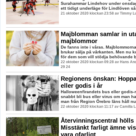
Surahammar Lindehov under onsdags
ett tidigt underläge för Lindlöven så
21 oktober 2020 klockan 23:58 av Timmy L
Majblomman samlar in ut
majblommor
De fanns inte i våras. Majblommorn
brukar sälja på vårkanten. Men nu
för dem som vill stödja behövande ba
22 oktober 2020 klockan 09:28 av Hans An
29 24
Regionens önskan: Hoppa
eller godis i år
Halloweenfirandets bus eller godis-
snabbt bli bus eller virus om man ha
man från Region Örebro läns håll nu 
22 oktober 2020 klockan 11:17 av Camilla 
Återvinningscentral hölls
Misstänkt farligt ämne vi
vara ofarligt