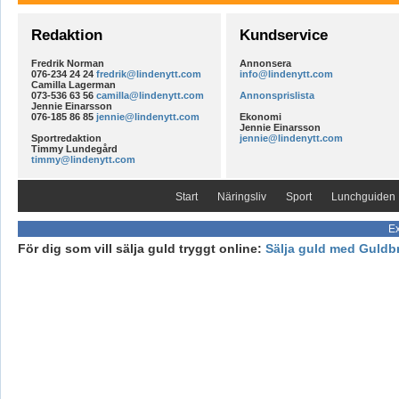
Redaktion
Kundservice
Fredrik Norman
Annonsera
076-234 24 24
fredrik@lindenytt.com
info@lindenytt.com
Camilla Lagerman
073-536 63 56
camilla@lindenytt.com
Annonsprislista
Jennie Einarsson
076-185 86 85
jennie@lindenytt.com
Ekonomi
Jennie Einarsson
Sportredaktion
jennie@lindenytt.com
Timmy Lundegård
timmy@lindenytt.com
Start
Näringsliv
Sport
Lunchguiden
Ex
För dig som vill sälja guld tryggt online:
Sälja guld med Guldb