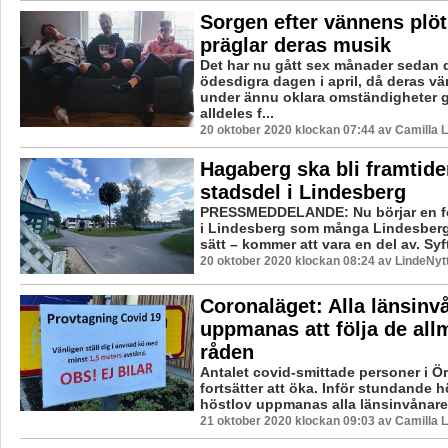
Sorgen efter vännens plöt
präglar deras musik
Det har nu gått sex månader sedan 
ödesdigra dagen i april, då deras vä
under ännu oklara omständigheter g
alldeles f...
20 oktober 2020 klockan 07:44 av Camilla 
Hagaberg ska bli framtid
stadsdel i Lindesberg
PRESSMEDDELANDE: Nu börjar en f
i Lindesberg som många Lindesberga
sätt – kommer att vara en del av. Syfte
20 oktober 2020 klockan 08:24 av LindeNyt
Coronaläget: Alla länsinv
uppmanas att följa de al
råden
Antalet covid-smittade personer i Ö
fortsätter att öka. Inför stundande 
höstlov uppmanas alla länsinvånare a
21 oktober 2020 klockan 09:03 av Camilla 