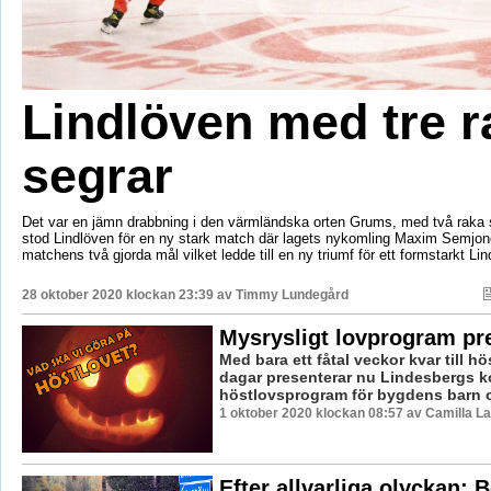
Lindlöven med tre r
segrar
Det var en jämn drabbning i den värmländska orten Grums, med två raka 
stod Lindlöven för en ny stark match där lagets nykomling Maxim Semjon
matchens två gjorda mål vilket ledde till en ny triumf för ett formstarkt Lin
28 oktober 2020 klockan 23:39 av
Timmy Lundegård
Mysrysligt lovprogram pr
Med bara ett fåtal veckor kvar till hö
dagar presenterar nu Lindesbergs 
höstlovsprogram för bygdens barn 
1 oktober 2020 klockan 08:57 av Camilla L
Efter allvarliga olyckan: 