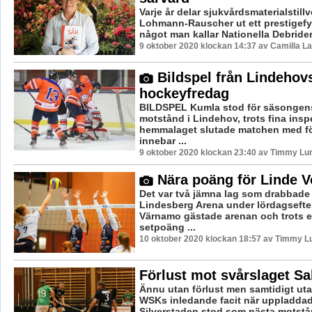
Varje år delar sjukvårdsmaterialstill
Lohmann-Rauscher ut ett prestigefyl
något man kallar Nationella Debride
9 oktober 2020 klockan 14:37 av Camilla L
Bildspel från Lindehov
hockeyfredag
BILDSPEL Kumla stod för säsongen
motstånd i Lindehov, trots fina insp
hemmalaget slutade matchen med fö
innebar ...
9 oktober 2020 klockan 23:40 av Timmy Lu
Nära poäng för Linde V
Det var två jämna lag som drabbade
Lindesberg Arena under lördagseft
Värnamo gästade arenan och trots 
setpoäng ...
10 oktober 2020 klockan 18:57 av Timmy L
Förlust mot svårslaget Sa
Ännu utan förlust men samtidigt uta
WSKs inledande facit när uppladdad
Silverstaden stod som nästa motstån