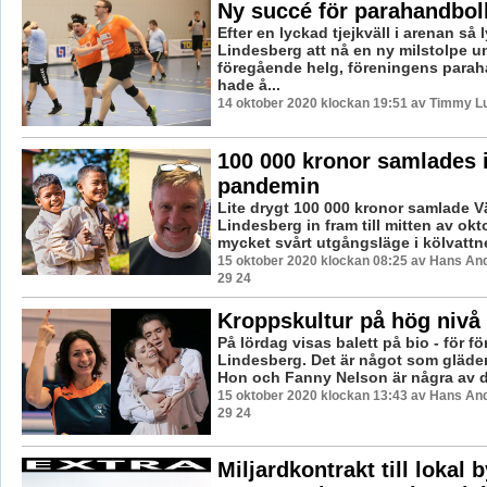
Ny succé för parahandbol
Efter en lyckad tjejkväll i arenan så
Lindesberg att nå en ny milstolpe u
föregående helg, föreningens parah
hade å...
14 oktober 2020 klockan 19:51 av Timmy L
100 000 kronor samlades i
pandemin
Lite drygt 100 000 kronor samlade V
Lindesberg in fram till mitten av okto
mycket svårt utgångsläge i kölvattnet
15 oktober 2020 klockan 08:25 av Hans An
29 24
Kroppskultur på hög nivå
På lördag visas balett på bio - för f
Lindesberg. Det är något som gläde
Hon och Fanny Nelson är några av d
15 oktober 2020 klockan 13:43 av Hans An
29 24
Miljardkontrakt till lokal 