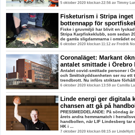
5 oktober 2020 klockan 22:56 av Timmy Lu
Fisketurism i Stripa inget
bottennapp för sportfiske
Fiske i gruvmiljö har blivit en lycka
Stripa Karpfiskeklubb, som sedan 2
de gamla sligdammarna i området och
6 oktober 2020 klockan 11:12 av Fredrik N
Coronaläget: Markant ökn
antalet smittade i Örebro 
Antalet covid-smittade personer i Ö
och Smittskyddsenheten ser nu ett t
trendbrott. Nu införs striktare förhåll
6 oktober 2020 klockan 13:59 av Camilla L
Linde energi ger digitala 
chansen att gå på handbol
PRESSMEDDELANDE: På söndag är d
årets andra hemmamatch i herrallsv
handbollen, när LIF Lindesberg tar
HK i ...
7 oktober 2020 klockan 08:15 av LindeNytt 