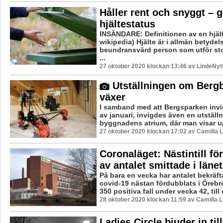
Håller rent och snyggt – 
hjältestatus
INSÄNDARE: Definitionen av en hjälte
wikipedia) Hjälte är i allmän betydel
beundransvärd person som utför st
...
27 oktober 2020 klockan 13:46 av LindeNyt
Utställningen om Berg
växer
I samband med att Bergsparken invi
av januari, invigdes även en utställn
byggnadens atrium, där man visar up
27 oktober 2020 klockan 17:02 av Camilla 
Coronaläget: Nästintill fö
av antalet smittade i länet
På bara en vecka har antalet bekräfta
covid-19 nästan fördubblats i Örebro
350 positiva fall under vecka 42, till 
28 oktober 2020 klockan 11:59 av Camilla 
Ladies Circle bjuder in till