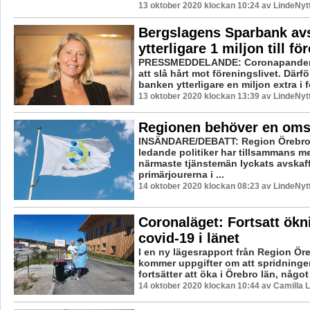
13 oktober 2020 klockan 10:24 av LindeNyt
Bergslagens Sparbank avs
ytterligare 1 miljon till fö
PRESSMEDDELANDE: Coronapandemi
att slå hårt mot föreningslivet. Därfö
banken ytterligare en miljon extra i 
13 oktober 2020 klockan 13:39 av LindeNyt
Regionen behöver en oms
INSÄNDARE/DEBATT: Region Örebro 
ledande politiker har tillsammans m
närmaste tjänstemän lyckats avskaf
primärjourerna i ...
14 oktober 2020 klockan 08:23 av LindeNyt
Coronaläget: Fortsatt ökn
covid-19 i länet
I en ny lägesrapport från Region Ör
kommer uppgifter om att spridninge
fortsätter att öka i Örebro län, något
14 oktober 2020 klockan 10:44 av Camilla 