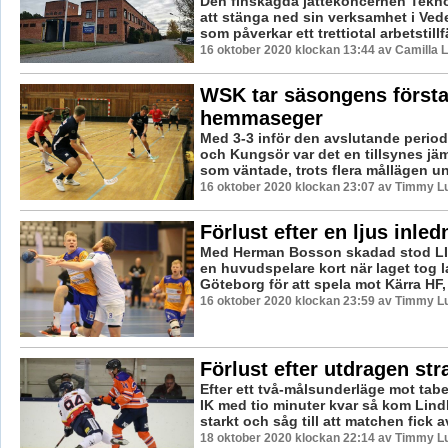
Den finskägda jättekoncernen Tekno
att stänga ned sin verksamhet i Ved
som påverkar ett trettiotal arbetstillfä
16 oktober 2020 klockan 13:44 av Camilla 
WSK tar säsongens först
hemmaseger
Med 3-3 inför den avslutande perio
och Kungsör var det en tillsynes j
som väntade, trots flera mållägen u
16 oktober 2020 klockan 23:07 av Timmy L
Förlust efter en ljus inled
Med Herman Bosson skadad stod LI
en huvudspelare kort när laget tog l
Göteborg för att spela mot Kärra HF, e
16 oktober 2020 klockan 23:59 av Timmy L
Förlust efter utdragen str
Efter ett två-målsunderläge mot tab
IK med tio minuter kvar så kom Lind
starkt och såg till att matchen fick a
18 oktober 2020 klockan 22:14 av Timmy L