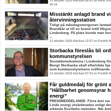
12 oktober 2020 klockan 08:41 av Hans An
29 24
Misstänkt anlagd brand v
återvinningsstation
Tidigt på måndagsmorgonen larmad
Brandkår ut till en brand intill Högst
Lindesberg. På plats kunde man kons
...
12 oktober 2020 klockan 12:57 av Fredrik 
Storbacka föreslås bli ord
kommunstyrelsen
Socialdemokraterna i Lindesberg för
Bengt Storbacka skall efterträda Ir
som kommunstyrelsens ordförande. D
13 oktober 2020 klockan 07:53 av Fredrik 
Får guldmedalj för grönt 
”Hållbarhet genomsyrar h
energi”
PRESSMEDDELANDE: Förra året var 
Linde energi utvärderades enligt den
erkända EcoVadis-metoden. När årets