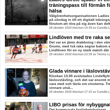
träningspass till förmån f
hälsa
Välgörenhetsorganisationen Ladies 
på söndag in till ett digitalt tränin
förutom att röra på sig även kan delta
28 oktober 2020 klockan 14:39 av Camilla 
Lindlöven med tre raka se
Det var en jämn drabbning i den vä
Grums, med två raka segrar bakom s
Lindlöven för en ny stark match där l
28 oktober 2020 klockan 23:39 av Timmy L
Glada vinnare i läslovstä
Klockan 13.00 avslutades LindeNytt
läslovstävling, och det var enormt 
vara med och tävla om vinsterna. Tre
vinnare utså...
29 oktober 2020 klockan 17:15 av Camilla 
LIBO prisas för nybyggnat
Det kommunala fastighetsbolaget