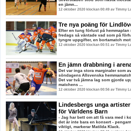
en jämn...
12 oktober 2020 klockan 00:49 av Timmy L
Tre nya poäng för Lindlöv
Efter en tung förlust på hemmaplan
fredags så väntade vad som på förha
tyngre uppgifter, en bortamatch mot 
12 oktober 2020 klockan 00:51 av Timmy L
En jämn drabbning i aren
Det var inga stora marginaler som a
söndagens Allsvenska hemmamatch
Det var två jämna lag som gjorde up
matchens ...
12 oktober 2020 klockan 00:56 av Timmy L
Lindesbergs unga artister
för Världens Barn
- Jag har bett om att få vara med i k
det är inte bara en konsert - pengarn
viktigt, markerar Matilda Klack.