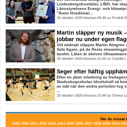
Lindesbergsbostäder, LIBO, har idag 
Länsstyrelsens Energi- och klimatpri
"Årets föredöme/...
30 oktober 2020 klockan 09:40 av Fredrik 
Martin släpper ny musik 
jobbar nu under egen flag
Vid midnatt släppte Martin Almgren s
Safe Again, på de flesta streamingpl
landet. Låten är skriven tillsammans
30 oktober 2020 klockan 11:26 av Camilla 
Seger efter häftig upphä
Efter en jämn inledning av fredagen
Stadsskogsskolas Idrottshall så ko
av mål när den andra perioden tog s
...
30 oktober 2020 klockan 23:49 av Timmy L
Har du missat e
1999
2000
2001
2002
2003
2004
2005
2006
2007
2008
2009
2010
201