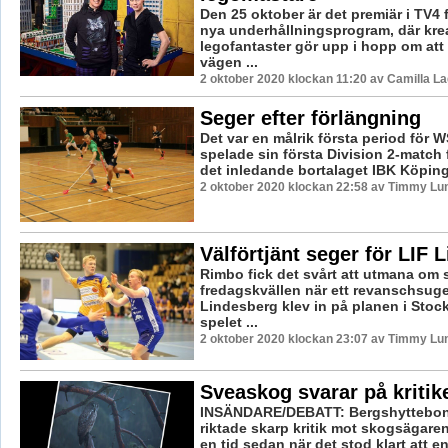
Den 25 oktober är det premiär i TV4 
nya underhållningsprogram, där kre
legofantaster gör upp i hopp om att 
vägen ...
2 oktober 2020 klockan 11:20 av Camilla L
Seger efter förlängning
Det var en målrik första period för
spelade sin första Division 2-match
det inledande bortalaget IBK Köping h
2 oktober 2020 klockan 22:58 av Timmy Lu
Välförtjänt seger för LIF 
Rimbo fick det svårt att utmana om
fredagskvällen när ett revanschsuge
Lindesberg klev in på planen i Stoc
spelet ...
2 oktober 2020 klockan 23:07 av Timmy Lu
Sveaskog svarar på kritik
INSÄNDARE/DEBATT: Bergshyttebon
riktade skarp kritik mot skogsägare
en tid sedan när det stod klart att en