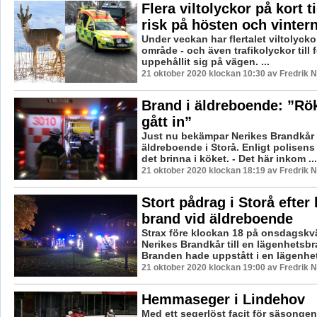
Flera viltolyckor på kort 
risk på hösten och vinter
Under veckan har flertalet viltolyckor 
område - och även trafikolyckor till fö
uppehållit sig på vägen. ...
21 oktober 2020 klockan 10:30 av Fredrik 
Brand i äldreboende: ”Rö
gått in”
Just nu bekämpar Nerikes Brandkår e
äldreboende i Storå. Enligt polisens 
det brinna i köket. - Det här inkom ...
21 oktober 2020 klockan 18:19 av Fredrik 
Stort pådrag i Storå efter
brand vid äldreboende
Strax före klockan 18 på onsdagskv
Nerikes Brandkår till en lägenhetsbr
Branden hade uppstått i en lägenhet t
21 oktober 2020 klockan 19:00 av Fredrik 
Hemmaseger i Lindehov
Med ett segerlöst facit för säsonge