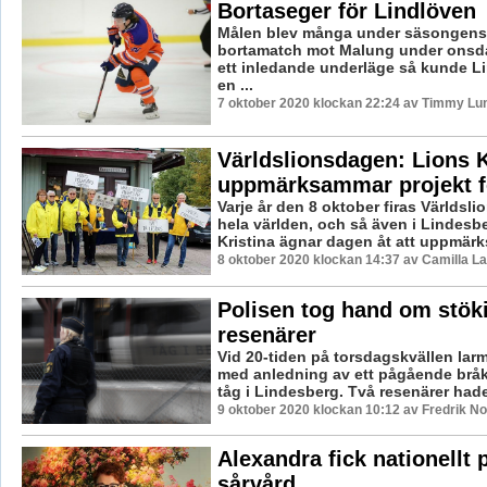
Bortaseger för Lindlöven
Målen blev många under säsongens 
bortamatch mot Malung under onsd
ett inledande underläge så kunde L
en ...
7 oktober 2020 klockan 22:24 av Timmy Lu
Världslionsdagen: Lions K
uppmärksammar projekt f
Varje år den 8 oktober firas Världsl
hela världen, och så även i Lindesb
Kristina ägnar dagen åt att uppmärk
8 oktober 2020 klockan 14:37 av Camilla L
Polisen tog hand om stök
resenärer
Vid 20-tiden på torsdagskvällen lar
med anledning av ett pågående bråk
tåg i Lindesberg. Två resenärer hade
9 oktober 2020 klockan 10:12 av Fredrik N
Alexandra fick nationellt p
sårvård