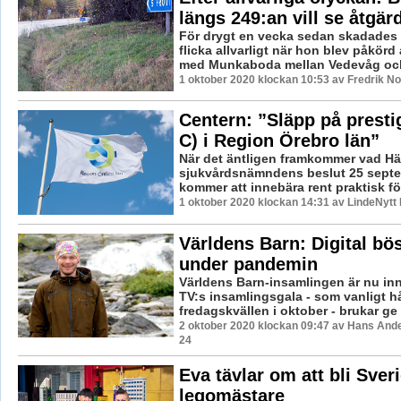
längs 249:an vill se åtgär
För drygt en vecka sedan skadades 
flicka allvarligt när hon blev påkörd 
med Munkaboda mellan Vedevåg och 
1 oktober 2020 klockan 10:53 av Fredrik N
Centern: ”Släpp på presti
C) i Region Örebro län”
När det äntligen framkommer vad Hä
sjukvårdsnämndens beslut 25 septem
kommer att innebära rent praktisk för
1 oktober 2020 klockan 14:31 av LindeNytt 
Världens Barn: Digital bös
under pandemin
Världens Barn-insamlingen är nu inn
TV:s insamlingsgala - som vanligt hå
fredagskvällen i oktober - brukar ge 
2 oktober 2020 klockan 09:47 av Hans And
24
Eva tävlar om att bli Sver
legomästare