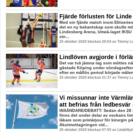
Fjärde förlusten för Linde
Med sin fjärde match inom Elitserien
det en ny bekantskap som skulle mö
Lindesberg Arena, Umeå-laget IKSU 
sin...
25 oktober 2020 klockan 20:04 av Timmy L
Lindlöven avgjorde i förl
Det var två jämna lag som möttes nä
gästade Köping under söndagsefte
efter en mållös period började målen 
25 oktober 2020 klockan 21:37 av Timmy L
Vi missunnar inte Värmlä
att befrias från ledbesvä
INSÄNDARE/DEBATT: Sedan den 28 
finns det under delar av veckans ti
läkare som primärjour för kirurgin p
Akutmottagningen vid...
26 oktober 2020 klockan 07:55 av LindeNyt