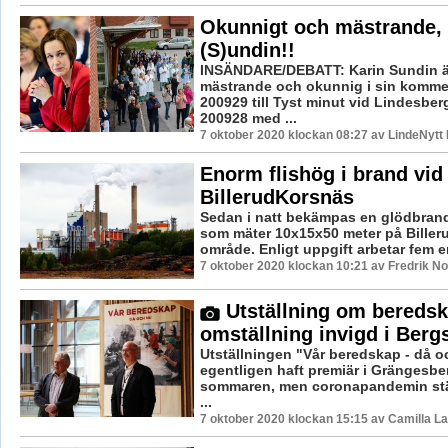
Okunnigt och mästrande, 
(S)undin!!
INSÄNDARE/DEBATT: Karin Sundin ä
mästrande och okunnig i sin komme
200929 till Tyst minut vid Lindesberg
200928 med ...
7 oktober 2020 klockan 08:27 av LindeNytt 
Enorm flishög i brand vid
BillerudKorsnäs
Sedan i natt bekämpas en glödbrand 
som mäter 10x15x50 meter på Bille
område. Enligt uppgift arbetar fem en
7 oktober 2020 klockan 10:21 av Fredrik N
Utställning om bereds
omställning invigd i Berg
Utställningen "Vår beredskap - då o
egentligen haft premiär i Grängesbe
sommaren, men coronapandemin ställ
...
7 oktober 2020 klockan 15:15 av Camilla L