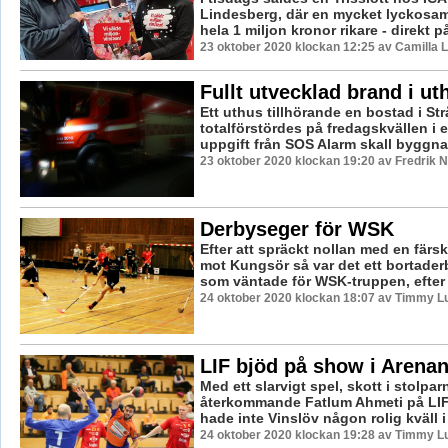
Lindesberg, där en mycket lyckosam
hela 1 miljon kronor rikare - direkt på
23 oktober 2020 klockan 12:25 av Camilla 
Fullt utvecklad brand i ut
Ett uthus tillhörande en bostad i St
totalförstördes på fredagskvällen i 
uppgift från SOS Alarm skall byggnad
23 oktober 2020 klockan 19:20 av Fredrik 
Derbyseger för WSK
Efter att spräckt nollan med en fär
mot Kungsör så var det ett bortade
som väntade för WSK-truppen, efter a
24 oktober 2020 klockan 18:07 av Timmy L
LIF bjöd på show i Arena
Med ett slarvigt spel, skott i stolpa
återkommande Fatlum Ahmeti på LI
hade inte Vinslöv någon rolig kväll i
24 oktober 2020 klockan 19:28 av Timmy L