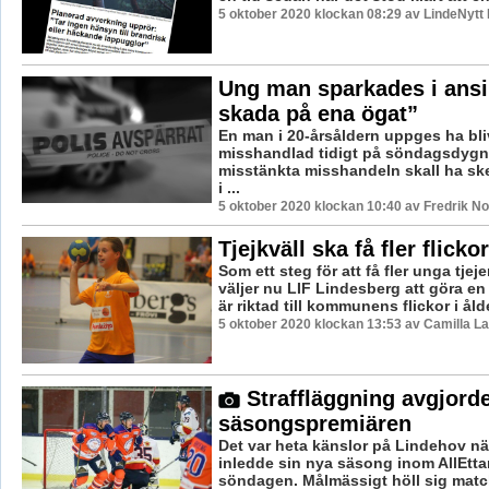
5 oktober 2020 klockan 08:29 av LindeNytt 
Ung man sparkades i ansi
skada på ena ögat”
En man i 20-årsåldern uppges ha bliv
misshandlad tidigt på söndagsdygn
misstänkta misshandeln skall ha ske
i ...
5 oktober 2020 klockan 10:40 av Fredrik N
Tjejkväll ska få fler flickor
Som ett steg för att få fler unga tjejer
väljer nu LIF Lindesberg att göra e
är riktad till kommunens flickor i ålde
5 oktober 2020 klockan 13:53 av Camilla L
Straffläggning avgjord
säsongspremiären
Det var heta känslor på Lindehov nä
inledde sin nya säsong inom AllEtt
söndagen. Målmässigt höll sig matche