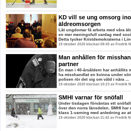
KD vill se ung omsorg in
äldreomsorgen
Låt ungdomar få arbeta med våra äl
en mer meningsfull vardag med soc
Detta tycker Kristdemokraterna i Li
19 oktober 2020 klockan 09:45 av Fredrik 
Man anhållen för misshan
partner
En man i 40-årsåldern har anhållits m
ha misshandlat en kvinna under sön
polisen rör det sig om våld i nära ...
19 oktober 2020 klockan 10:23 av Fredrik 
SMHI varnar för snöfall
Under tisdagen förväntas ett snöfal
över den norra länsdelen. SMHI har 
klass 1-varning med anledning av att
19 oktober 2020 klockan 11:42 av Fredrik 