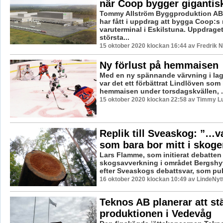
när Coop bygger gigantis
Tommy Allström Byggproduktion AB 
har fått i uppdrag att bygga Coop:s
varuterminal i Eskilstuna. Uppdraget
största...
15 oktober 2020 klockan 16:44 av Fredrik 
Ny förlust på hemmaisen
Med en ny spännande värvning i lag
var det ett förbättrat Lindlöven som
hemmaisen under torsdagskvällen, .
15 oktober 2020 klockan 22:58 av Timmy L
Replik till Sveaskog: ”…va
som bara bor mitt i skoge
Lars Flamme, som initierat debatten
skogsavverkning i området Bergshytt
efter Sveaskogs debattsvar, som publ
16 oktober 2020 klockan 10:49 av LindeNyt
Teknos AB planerar att st
produktionen i Vedevåg